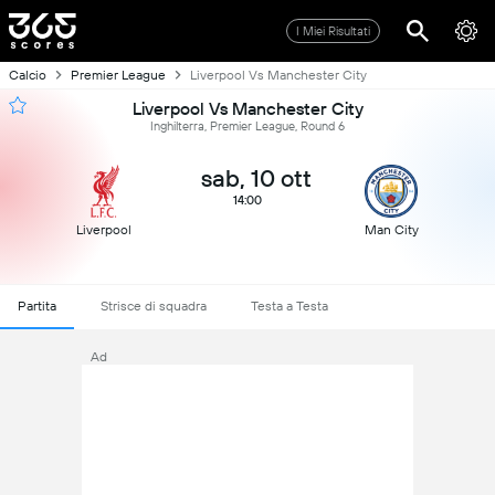
I Miei Risultati
Calcio
Premier League
Liverpool Vs Manchester City
Liverpool Vs Manchester City
Inghilterra, Premier League, Round 6
sab, 10 ott
14:00
Liverpool
Man City
Partita
Strisce di squadra
Testa a Testa
Ad