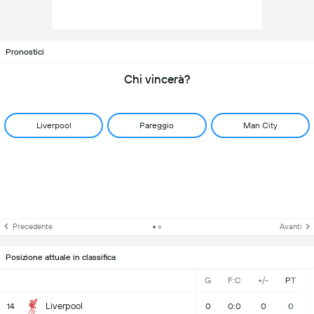
Pronostici
Chi vincerà?
Liverpool
Pareggio
Man City
Precedente
Avanti
Posizione attuale in classifica
G
F:C
+/-
PT
Liverpool
14
0
0:0
0
0