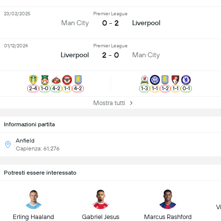
23/02/2025
Premier League
0 - 2
Man City
Liverpool
01/12/2024
Premier League
2 - 0
Liverpool
Man City
2
-
4
1
-
0
4
-
2
1
-
1
4
-
2
1
-
3
1
-
1
1
-
2
1
-
1
0
-
1
Mostra tutti
Informazioni partita
Anfield
Capienza: 61,276
Potresti essere interessato
Vi
Erling Haaland
Gabriel Jesus
Marcus Rashford