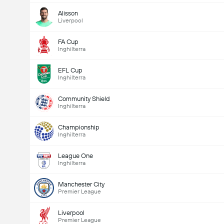
Alisson
Liverpool
FA Cup
Inghilterra
EFL Cup
Inghilterra
Community Shield
Inghilterra
Championship
Inghilterra
League One
Inghilterra
Manchester City
Premier League
Liverpool
Premier League