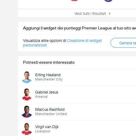
Vedi tutti i Risultati
Aggiungi il widget dei punteggi Premier League al tuo sito 
Visualizza altre opzioni di
Creazione di widget
Genera t
personalizzati
Potresti essere interessato
Erling Haaland
Manchester City
Gabriel Jesus
Arsenal
Marcus Rashford
Manchester United
Virgil van Dijk
Liverpool