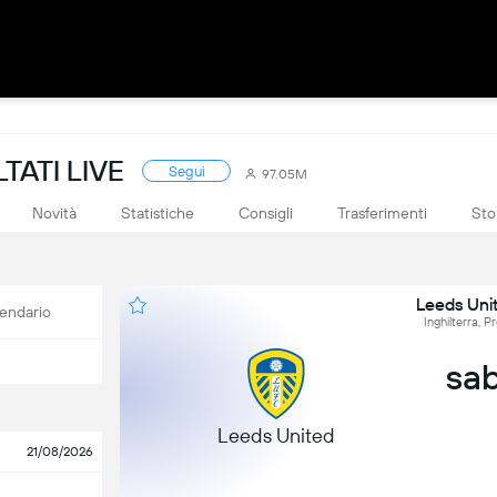
TATI LIVE
Segui
97.05M
Novità
Statistiche
Consigli
Trasferimenti
Sto
Leeds Uni
endario
Inghilterra, 
sab
Leeds United
21/08/2026