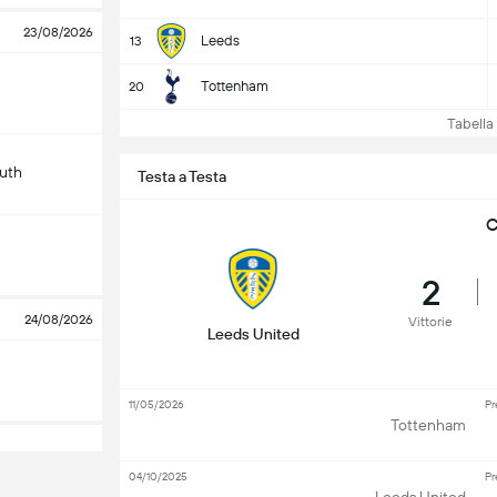
23/08/2026
Leeds
13
Tottenham
20
Tabella e
uth
Testa a Testa
C
2
24/08/2026
Vittorie
Leeds United
11/05/2026
Pr
Tottenham
04/10/2025
Pr