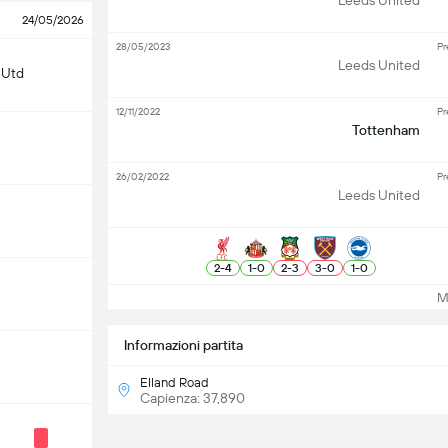
Leeds United
24/05/2026
28/05/2023
Pr
Leeds United
 Utd
12/11/2022
Pr
Tottenham
26/02/2022
Pr
Leeds United
2
-
4
1
-
0
2
-
3
3
-
0
1
-
0
Mos
Informazioni partita
Elland Road
Capienza: 37,890