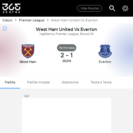
I Miei Risultati
Calcio
Premier League
West Ham United Vs Everton
West Ham United Vs Everton
Inghilterra, Premier League, Round 34
Terminata
2
-
1
25/04
West Ham
Everton
Partita
Partite Iniziate
Statistiche
Testa a Testa
Ad