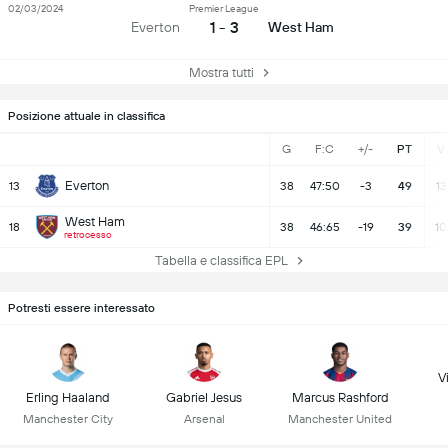
02/03/2024
Premier League
1 - 3
Everton
West Ham
Mostra tutti
Posizione attuale in classifica
G
F:C
+/-
PT
V
Everton
13
38
47:50
-3
49
13
West Ham
18
38
46:65
-19
39
10
retrocesso
Tabella e classifica EPL
Potresti essere interessato
Vi
Erling Haaland
Gabriel Jesus
Marcus Rashford
Manchester City
Arsenal
Manchester United