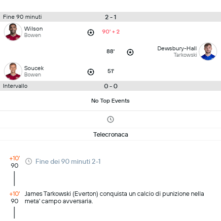
2 - 1
Fine 90 minuti
Wilson
90' + 2
Bowen
Dewsbury-Hall
88'
Tarkowski
Soucek
51'
Bowen
0 - 0
Intervallo
No Top Events
Telecronaca
+10'
Fine dei 90 minuti 2-1
90
+10'
James Tarkowski (Everton) conquista un calcio di punizione nella
90
meta' campo avversaria.