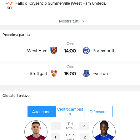
+10'
Fallo di Crysencio Summerville (West Ham United).
90
Mostra tutti
Prossima partita
Oggi
14:00
West Ham
Portsmouth
Oggi
15:00
Stuttgart
Everton
Giocatori chiave
Centrocampist
Attaccante
Difensore
a
Tiri
1
3
totali
Tiri in
1
2
porta