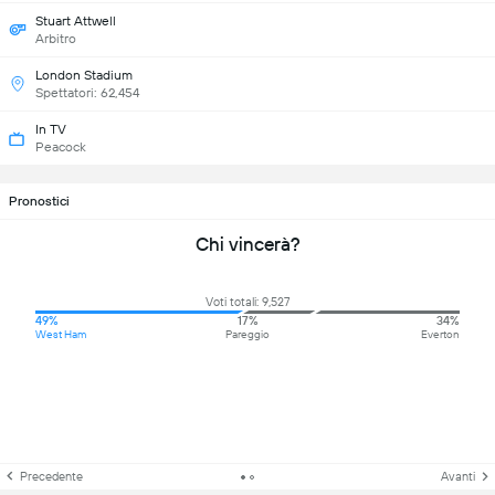
Stuart Attwell
Arbitro
London Stadium
Spettatori: 62,454
In TV
Peacock
Pronostici
Chi vincerà?
Voti totali: 9,527
49%
17%
34%
West Ham
Pareggio
Everton
Precedente
Avanti