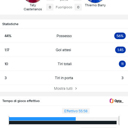
Taty
Thierno Barry
0
Fuorigioco
0
Castellanos
Statistiche
44%
Possesso
56%
1.17
Gol attesi
1.45
10
Tiri totali
11
3
Tiri in porta
3
Mostra tutti
Tempo di gioco effettivo
Effettivo 55:58