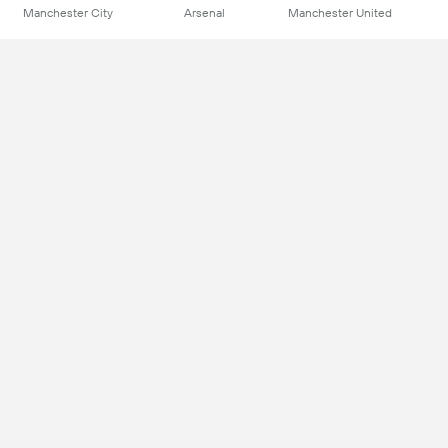
Manchester City
Arsenal
Manchester United