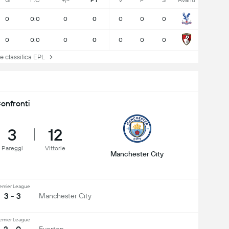
G
F:C
+/-
PT
V
P
S
Avanti
0
0:0
0
0
0
0
0
0
0:0
0
0
0
0
0
 classifica EPL
onfronti
3
12
Pareggi
Vittorie
Manchester City
emier League
3 - 3
Manchester City
emier League