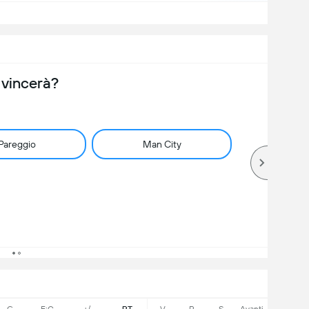
 vincerà?
Pareggio
Man City