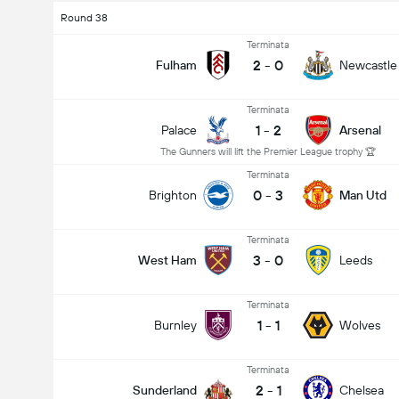
Round 38
Terminata
2
-
0
Fulham
Newcastle
Terminata
1
-
2
Palace
Arsenal
The Gunners will lift the Premier League trophy 🏆
Terminata
0
-
3
Brighton
Man Utd
Terminata
3
-
0
West Ham
Leeds
Terminata
1
-
1
Burnley
Wolves
Terminata
2
-
1
Sunderland
Chelsea