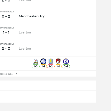
2 - 0
Everton
emier League
0 - 2
Manchester City
emier League
1 - 1
Everton
emier League
2 - 0
Everton
1
-
3
1
-
1
1
-
2
1
-
1
0
-
1
tra tutti