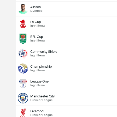
Alisson
Liverpool
FA Cup
Inghilterra
EFL Cup
Inghilterra
Community Shield
Inghilterra
Championship
Inghilterra
League One
Inghilterra
Manchester City
Premier League
Liverpool
Premier League