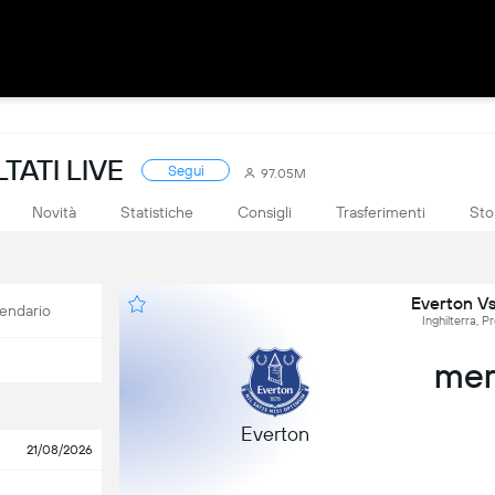
TATI LIVE
Segui
97.05M
Novità
Statistiche
Consigli
Trasferimenti
Sto
Everton V
endario
Inghilterra, 
mer
Everton
21/08/2026