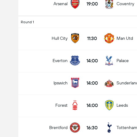
19:00
Arsenal
Coventry
Round 1
Numero totale di goal nella partita (2.5)
11:30
Hull City
Man Utd
14:00
Everton
Palace
Meno di
Più di
14:00
Ipswich
Sunderlan
14:00
Forest
Leeds
16:30
Brentford
Tottenha