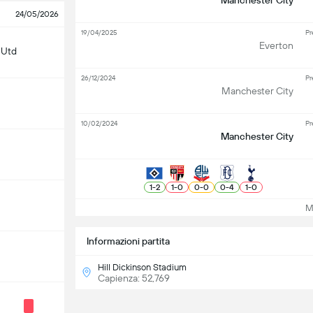
Manchester City
24/05/2026
19/04/2025
Pr
Everton
 Utd
26/12/2024
Pr
Manchester City
10/02/2024
Pr
Manchester City
1
-
2
1
-
0
0
-
0
0
-
4
1
-
0
Mos
Informazioni partita
Hill Dickinson Stadium
Capienza: 52,769