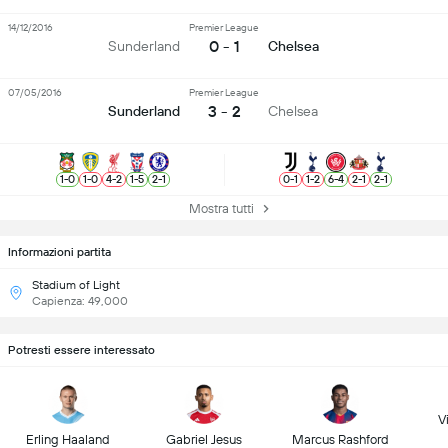
14/12/2016
Premier League
0 - 1
Sunderland
Chelsea
07/05/2016
Premier League
3 - 2
Sunderland
Chelsea
1
-
0
1
-
0
4
-
2
1
-
5
2
-
1
0
-
1
1
-
2
6
-
4
2
-
1
2
-
1
Mostra tutti
Informazioni partita
Stadium of Light
Capienza: 49,000
Potresti essere interessato
Vi
Erling Haaland
Gabriel Jesus
Marcus Rashford