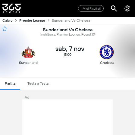
I Miei Risultati
Calcio
Premier League
Sunderland Vs Chelsea
Sunderland Vs Chelsea
Inghilterra, Premier League, Round 10
sab, 7 nov
15:00
Sunderland
Chelsea
Partita
Testa a Testa
Ad