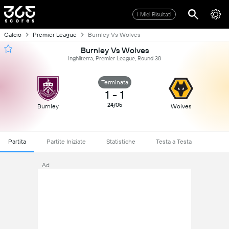
I Miei Risultati
Calcio
Premier League
Burnley Vs Wolves
Burnley Vs Wolves
Inghilterra, Premier League, Round 38
Terminata
1
-
1
24/05
Burnley
Wolves
Partita
Partite Iniziate
Statistiche
Testa a Testa
Ad