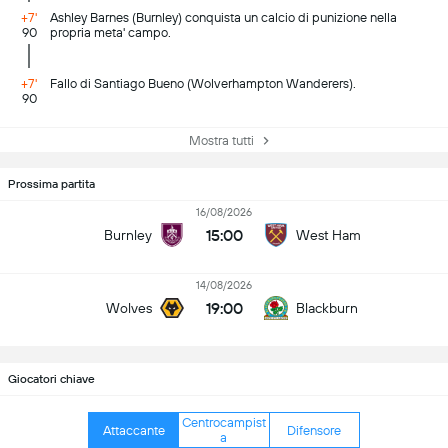
+7'
Ashley Barnes (Burnley) conquista un calcio di punizione nella
90
propria meta' campo.
+7'
Fallo di Santiago Bueno (Wolverhampton Wanderers).
90
Mostra tutti
Prossima partita
16/08/2026
15:00
Burnley
West Ham
14/08/2026
19:00
Wolves
Blackburn
Giocatori chiave
Centrocampist
Attaccante
Difensore
a