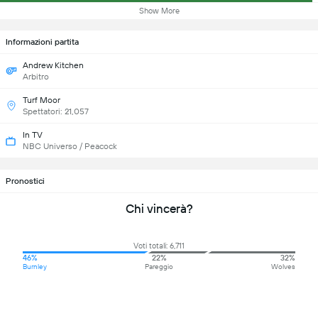
Show More
Informazioni partita
Andrew Kitchen
Arbitro
Turf Moor
Spettatori: 21,057
In TV
NBC Universo / Peacock
Pronostici
Chi vincerà?
Voti totali: 6,711
46%
22%
32%
Burnley
Pareggio
Wolves