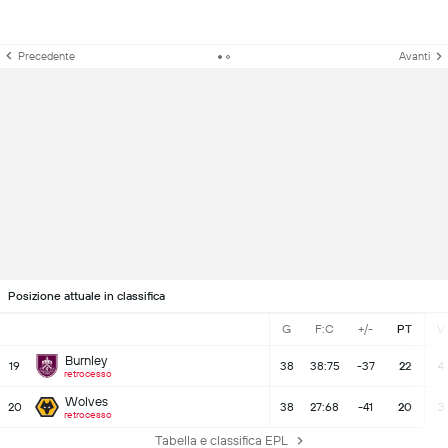
Precedente
Avanti
Posizione attuale in classifica
G
F:C
+/-
PT
V
Burnley
19
38
38:75
-37
22
4
retrocesso
Wolves
20
38
27:68
-41
20
3
retrocesso
Tabella e classifica EPL