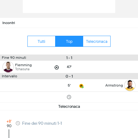
Incontri
Tutti
Top
Telecronaca
1 - 1
Fine 90 minuti
Flemming
47'
Tchaouna
0 - 1
Intervallo
5'
Armstrong
Telecronaca
+8'
Fine dei 90 minuti 1-1
90