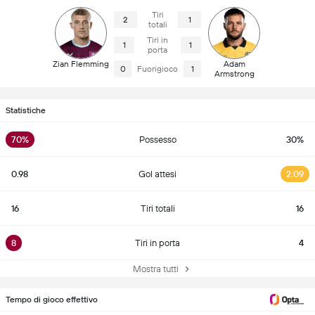
Tiri
2
1
totali
Tiri in
1
1
porta
Zian Flemming
Adam
0
Fuorigioco
1
Armstrong
Statistiche
70%
Possesso
30%
0.98
Gol attesi
2.09
16
Tiri totali
16
8
Tiri in porta
4
Mostra tutti
Tempo di gioco effettivo