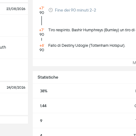
+7'
23/08/2026
Fine dei 90 minuti 2-2
90
+7'
Tiro respinto. Bashir Humphreys (Burnley) un tiro di 
90
+6'
Fallo di Destiny Udogie (Tottenham Hotspur).
uth
90
Mos
Statistiche
24/08/2026
38%
1.44
9
4
T