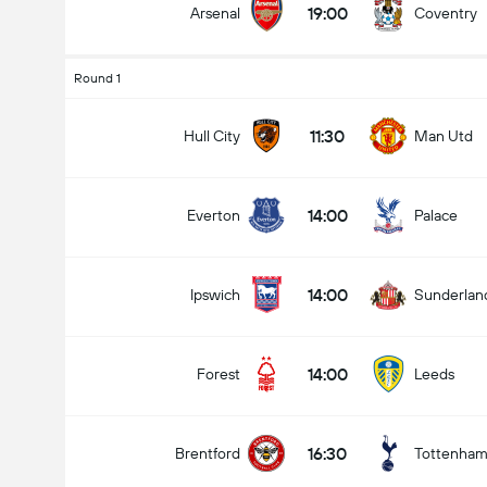
19:00
Arsenal
Coventry
Round 1
11:30
Hull City
Man Utd
14:00
Everton
Palace
14:00
Ipswich
Sunderlan
14:00
Forest
Leeds
16:30
Brentford
Tottenha