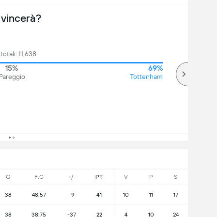
 vincerà?
 totali: 11,638
15%
69%
Pareggio
Tottenham
G
F:C
+/-
PT
V
P
S
38
48:57
-9
41
10
11
17
38
38:75
-37
22
4
10
24