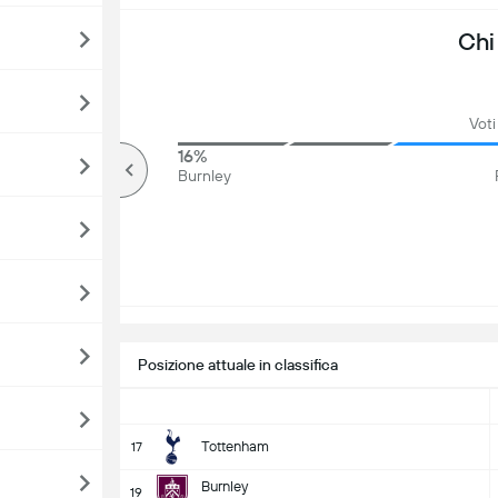
Chi
Voti
78%
16%
Più di
Burnley
Posizione attuale in classifica
Tottenham
17
Burnley
19