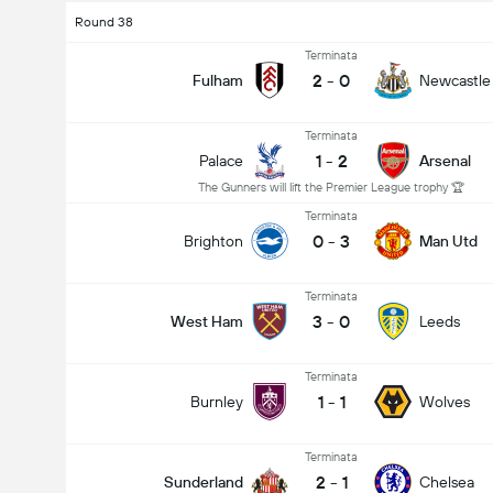
Round 38
Terminata
2
-
0
Fulham
Newcastle
Terminata
1
-
2
Palace
Arsenal
The Gunners will lift the Premier League trophy 🏆
Terminata
0
-
3
Brighton
Man Utd
Terminata
3
-
0
West Ham
Leeds
Terminata
1
-
1
Burnley
Wolves
Terminata
2
-
1
Sunderland
Chelsea