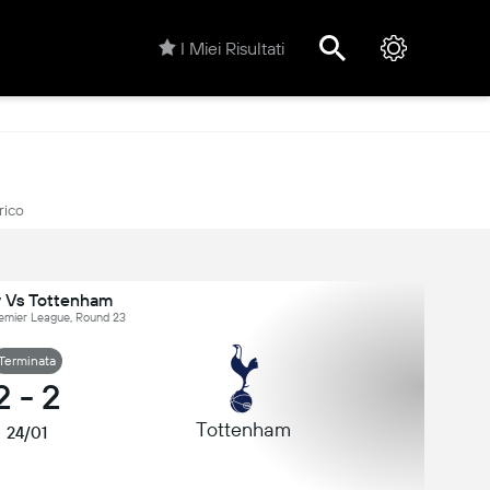
I Miei Risultati
rico
y Vs Tottenham
Premier League, Round 23
Terminata
2
-
2
Tottenham
24/01