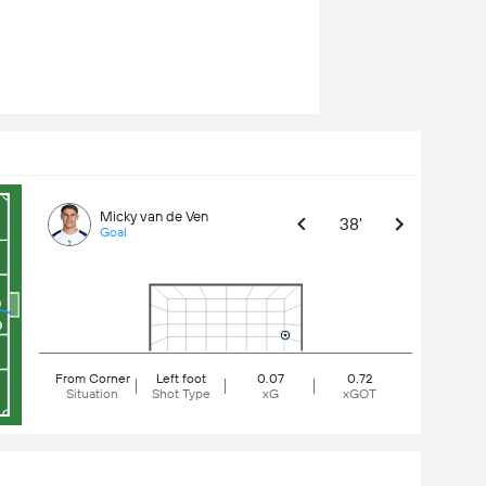
Micky van de Ven
38'
Goal
From Corner
Left foot
0.07
0.72
Situation
Shot Type
xG
xGOT