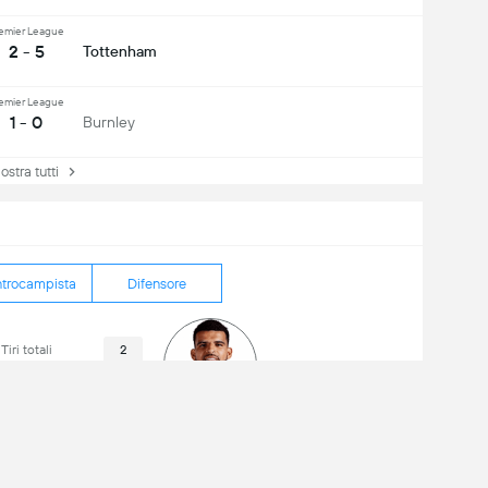
emier League
2 - 5
Tottenham
emier League
1 - 0
Burnley
tra tutti
trocampista
Difensore
Tiri totali
2
iri in porta
1
Fuorigioco
0
Dominic Solanke