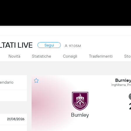
TATI LIVE
Segui
97.05M
Novità
Statistiche
Consigli
Trasferimenti
Sto
Burnle
endario
Inghilterra, 
Burnley
21/08/2026