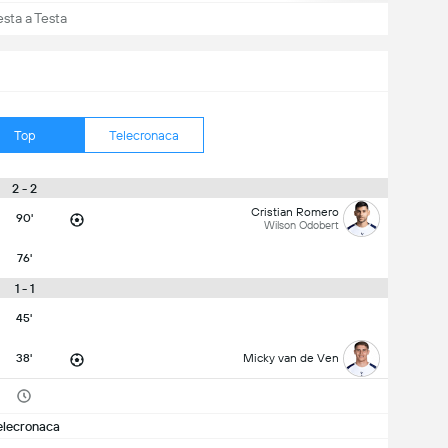
esta a Testa
Top
Telecronaca
2 - 2
Cristian Romero
90'
Wilson Odobert
76'
1 - 1
45'
38'
Micky van de Ven
elecronaca