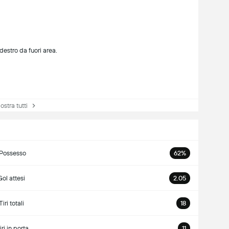
destro da fuori area.
tra tutti
Possesso
62%
Gol attesi
2.05
Tiri totali
18
iri in porta
11