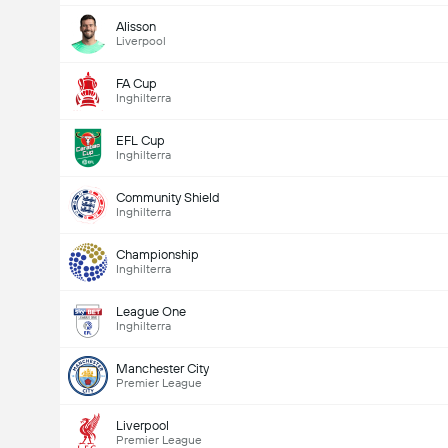
Alisson
Numero totale di goal nella partita (2.5)
Liverpool
FA Cup
Inghilterra
Voti totali: 874
EFL Cup
Inghilterra
Community Shield
Inghilterra
Championship
Inghilterra
League One
Inghilterra
Manchester City
Premier League
Liverpool
Premier League