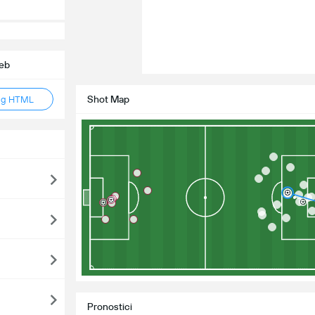
web
Shot Map
ag HTML
Pronostici