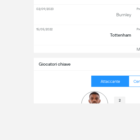
02/09/2023
Pr
Burnley
15/05/2022
Pr
Tottenham
Mos
Giocatori chiave
Attaccante
Cen
2
2
T
Lyle Foster
0