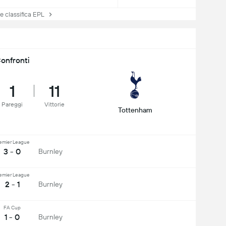
 classifica EPL
onfronti
1
11
Pareggi
Vittorie
Tottenham
emier League
3 - 0
Burnley
emier League
2 - 1
Burnley
FA Cup
1 - 0
Burnley