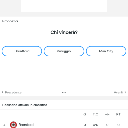
Pronostici
Chi vincerà?
Brentford
Pareggio
Man City
Precedente
Avanti
Posizione attuale in classifica
G
F:C
+/-
PT
Brentford
4
0
0:0
0
0