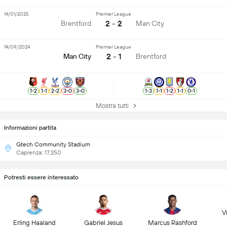
14/01/2025
Premier League
2 - 2
Brentford
Man City
14/09/2024
Premier League
2 - 1
Man City
Brentford
1
-
2
1
-
1
2
-
2
3
-
0
3
-
0
1
-
3
1
-
1
1
-
2
1
-
1
0
-
1
Mostra tutti
Informazioni partita
Gtech Community Stadium
Capienza: 17,250
Potresti essere interessato
Vi
Erling Haaland
Gabriel Jesus
Marcus Rashford