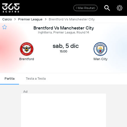
I Miei Risultati
Calcio
Premier League
Brentford Vs Manchester City
Brentford Vs Manchester City
Inghilterra, Premier League, Round 14
sab, 5 dic
15:00
Brentford
Man City
Partita
Testa a Testa
Ad