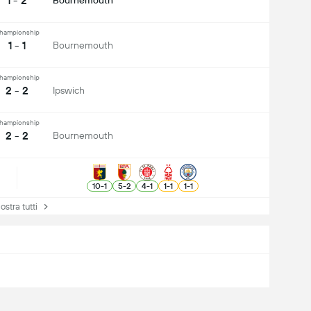
1 - 2
Bournemouth
hampionship
1 - 1
Bournemouth
hampionship
2 - 2
Ipswich
hampionship
2 - 2
Bournemouth
10
-
1
5
-
2
4
-
1
1
-
1
1
-
1
tra tutti