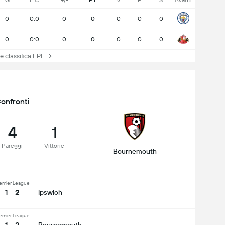
G
F:C
+/-
PT
V
P
S
Avanti
0
0:0
0
0
0
0
0
0
0:0
0
0
0
0
0
 classifica EPL
onfronti
4
1
Pareggi
Vittorie
Bournemouth
emier League
1 - 2
Ipswich
emier League