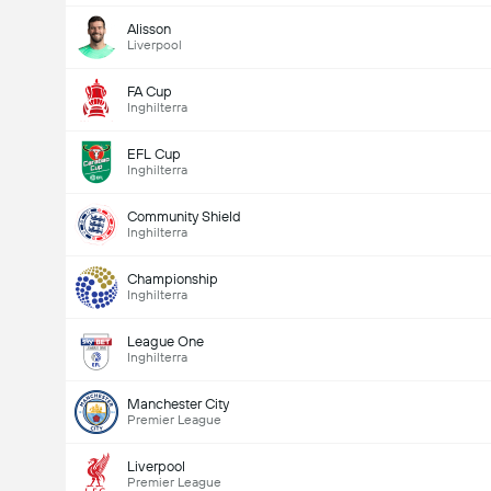
Alisson
Liverpool
FA Cup
Inghilterra
EFL Cup
Inghilterra
Community Shield
Inghilterra
Championship
Inghilterra
League One
Inghilterra
Manchester City
Premier League
Liverpool
Premier League