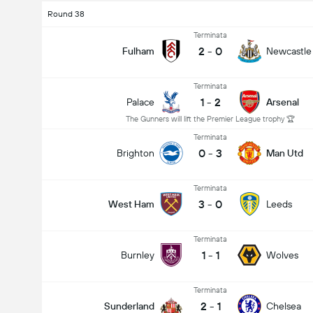
Round 38
Terminata
2
-
0
Fulham
Newcastle
Terminata
1
-
2
Palace
Arsenal
The Gunners will lift the Premier League trophy 🏆
Terminata
0
-
3
Brighton
Man Utd
Terminata
3
-
0
West Ham
Leeds
Terminata
1
-
1
Burnley
Wolves
Terminata
2
-
1
Sunderland
Chelsea