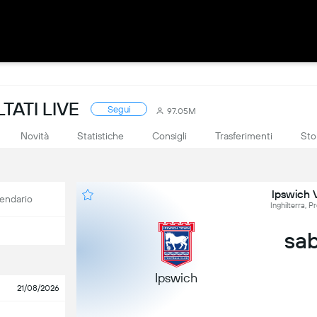
TATI LIVE
Segui
97.05M
Novità
Statistiche
Consigli
Trasferimenti
Sto
Ipswich 
endario
Inghilterra, 
sab
Ipswich
21/08/2026