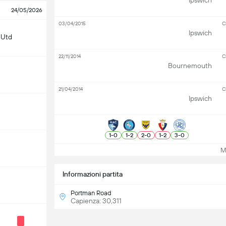
Ipswich
24/05/2026
03/04/2015
C
Ipswich
 Utd
22/11/2014
C
Bournemouth
21/04/2014
C
Ipswich
1
-
0
1
-
2
2
-
0
1
-
2
3
-
0
Mos
Informazioni partita
Portman Road
Capienza: 30,311