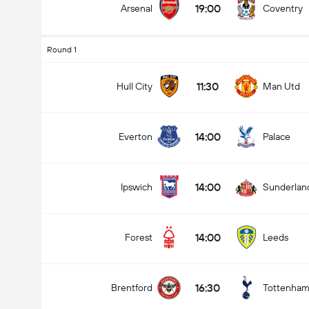
19:00
Arsenal
Coventry
Round 1
Numero totale di goal nella partita (2.5)
11:30
Hull City
Man Utd
14:00
Everton
Palace
Meno di
Più di
14:00
Ipswich
Sunderlan
14:00
Forest
Leeds
16:30
Brentford
Tottenha