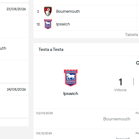
23/08/2026
Bournemouth
3
Ipswich
12
Tabella e
uth
Testa a Testa
C
1
24/08/2026
Vittorie
Ipswich
02/04/2025
Pr
Bournemouth
08/12/2024
Pr