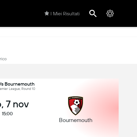
I Miei Risultati
rico
Vs Bournemouth
Premier League, Round 10
, 7 nov
15:00
Bournemouth