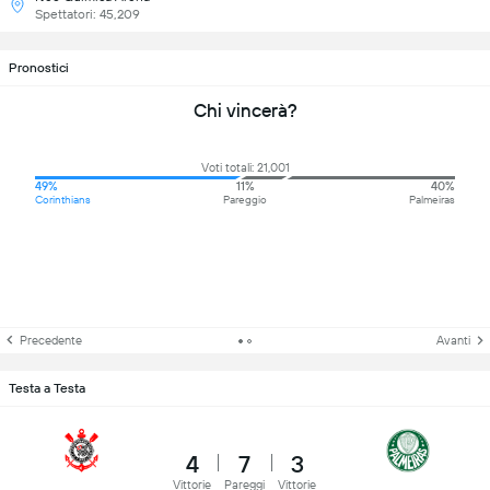
Spettatori: 45,209
Pronostici
Chi vincerà?
Voti totali: 21,001
49%
11%
40%
Corinthians
Pareggio
Palmeiras
Precedente
Avanti
Testa a Testa
4
7
3
Vittorie
Pareggi
Vittorie