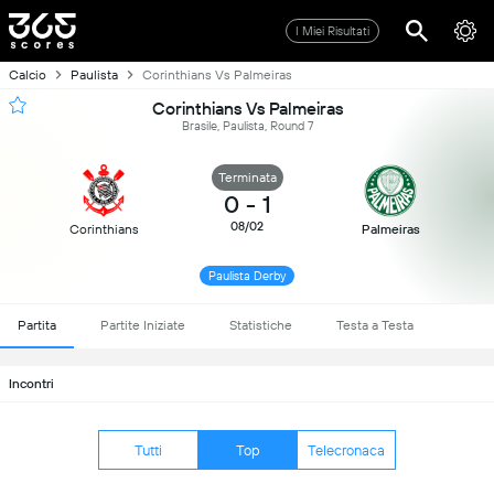
I Miei Risultati
Calcio
Paulista
Corinthians Vs Palmeiras
Corinthians Vs Palmeiras
Brasile, Paulista, Round 7
Terminata
0
-
1
08/02
Corinthians
Palmeiras
Paulista Derby
Partita
Partite Iniziate
Statistiche
Testa a Testa
Incontri
Tutti
Top
Telecronaca