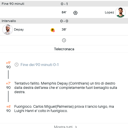
0 - 1
Fine 90 minuti
84'
Lopez
0 - 0
Intervallo
Depay
38'
Telecronaca
+9'
Fine dei 90 minuti 0-1
90
+7'
Tentativo fallito. Memphis Depay (Corinthians) un tiro di destro
90
dalla destra dell'area che e' completamente fuori bersaglio sulla
destra.
+6'
Fuorigioco. Carlos Miguel(Palmeiras) prova il lancio lungo, ma
90
Luighi Hanri e' colto in fuorigioco.
Mostra tutti