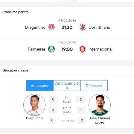
Prossima partita
09/08/2026
21:30
Bragantino
Corinthians
09/08/2026
19:00
Palmeiras
Internacional
Giocatori chiave
Centrocampist
Attaccante
Difensore
a
Tiri
0
2
totali
Tiri in
0
1
porta
Dieguinho
Jose Manuel
0
Fuorigioco
0
Lopez