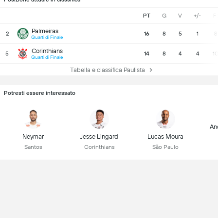
PT
G
V
+/-
F
Palmeiras
2
16
8
5
1
8
Quarti di Finale
Corinthians
5
14
8
4
4
10
Quarti di Finale
Tabella e classifica Paulista
Potresti essere interessato
An
Neymar
Jesse Lingard
Lucas Moura
Santos
Corinthians
São Paulo