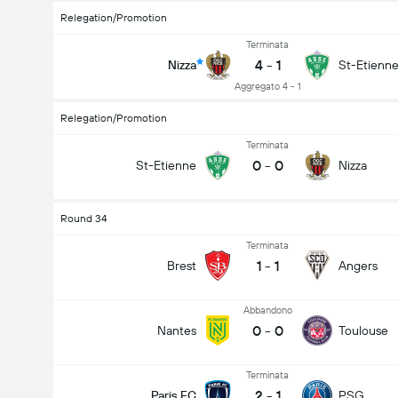
Relegation/Promotion
Terminata
4
-
1
Nizza
St-Etienn
Aggregato 4 - 1
Relegation/Promotion
Terminata
0
-
0
St-Etienne
Nizza
Round 34
Terminata
1
-
1
Brest
Angers
Abbandono
0
-
0
Nantes
Toulouse
Terminata
2
-
1
Paris FC
PSG