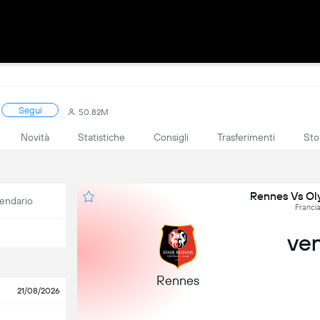
Segui
50.82M
Novità
Statistiche
Consigli
Trasferimenti
Sto
Rennes Vs Ol
endario
Francia
ven
Rennes
21/08/2026