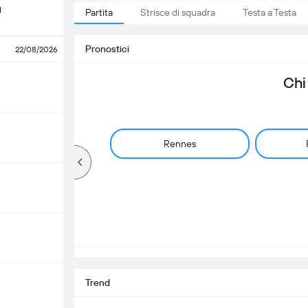
g
Partita
Strisce di squadra
Testa a Testa
Pronostici
22/08/2026
Chi
Rennes
Trend