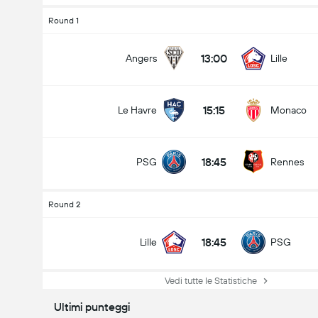
Round 1
13:00
Angers
Lille
15:15
Le Havre
Monaco
18:45
PSG
Rennes
Round 2
18:45
Lille
PSG
Vedi tutte le Statistiche
Ultimi punteggi