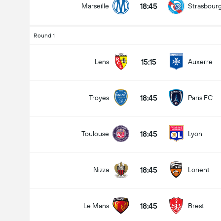
18:45
Marseille
Strasbour
Round 1
Numero totale di goal nella partita (2.5)
15:15
Lens
Auxerre
18:45
Troyes
Paris FC
Meno di
Più di
18:45
Toulouse
Lyon
18:45
Nizza
Lorient
18:45
Le Mans
Brest