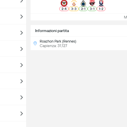
2
-
4
3
-
3
2
-
1
3
-
1
1
-
2
Mos
Informazioni partita
Roazhon Park (Rennes)
Capienza: 31,127