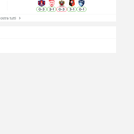
0
-
3
2
-
1
0
-
3
3
-
1
0
-
1
tra tutti