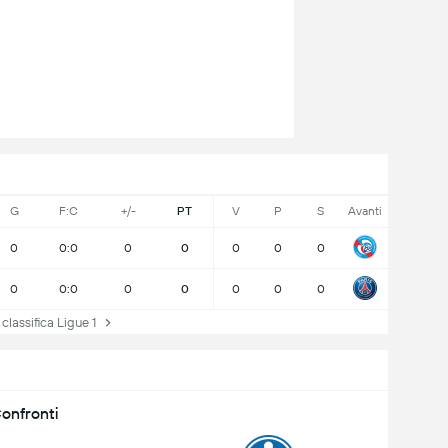
G
F:C
+/-
PT
V
P
S
Avanti
0
0:0
0
0
0
0
0
0
0:0
0
0
0
0
0
lassifica Ligue 1
onfronti