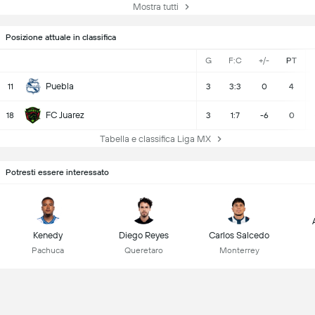
Mostra tutti
Posizione attuale in classifica
G
F:C
+/-
PT
Puebla
11
3
3:3
0
4
FC Juarez
18
3
1:7
-6
0
Tabella e classifica Liga MX
Potresti essere interessato
Kenedy
Diego Reyes
Carlos Salcedo
Pachuca
Queretaro
Monterrey