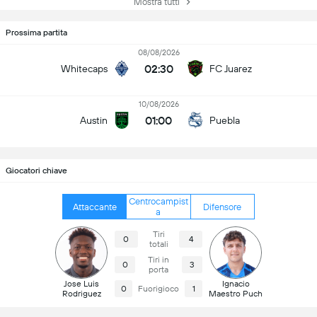
Mostra tutti
Prossima partita
08/08/2026
02:30
Whitecaps
FC Juarez
10/08/2026
01:00
Austin
Puebla
Giocatori chiave
Centrocampist
Attaccante
Difensore
a
Tiri
0
4
totali
Tiri in
0
3
porta
Jose Luis
Ignacio
0
Fuorigioco
1
Rodriguez
Maestro Puch