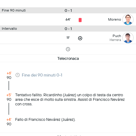
0 - 1
Fine 90 minuti
64'
Moreno
0 - 1
Intervallo
Puch
11'
Herrera
Telecronaca
+6'
Fine dei 90 minuti 0-1
90
+5'
Tentativo fallito. Ricardinho (Juárez) un colpo di testa da centro
90
area che esce di molto sulla sinistra. Assist di Francisco Nevárez
con cross.
+4'
Fallo di Francisco Nevárez (Juárez).
90