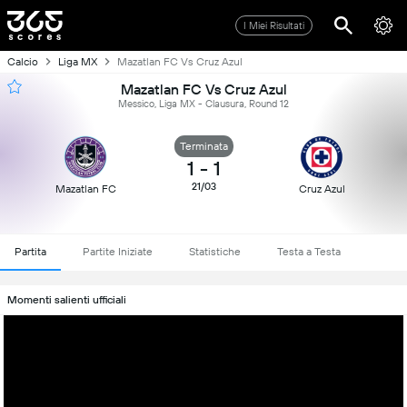
I Miei Risultati
Calcio
Liga MX
Mazatlan FC Vs Cruz Azul
Mazatlan FC Vs Cruz Azul
Messico, Liga MX - Clausura, Round 12
Terminata
1
-
1
21/03
Mazatlan FC
Cruz Azul
Partita
Partite Iniziate
Statistiche
Testa a Testa
Momenti salienti ufficiali