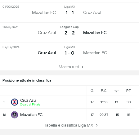
01/03/2025
Liga MX
1 - 1
Mazatlan FC
Cruz Azul
14/08/2024
Leagues Cup
2 - 2
Cruz Azul
Mazatlan FC
07/07/2024
Liga MX
1 - 0
Cruz Azul
Mazatlan FC
Mostra tutti
Posizione attuale in classifica
G
F:C
+/-
PT
Cruz Azul
3
17
31:18
13
33
Quarti di Finale
Mazatlan FC
16
17
22:37
-15
15
Tabella e classifica Liga MX