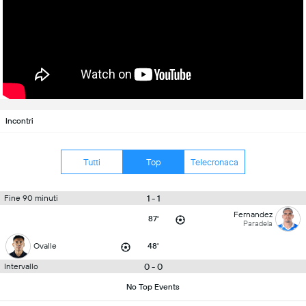
Incontri
Tutti
Top
Telecronaca
1 - 1
Fine 90 minuti
Fernandez
87'
Paradela
Ovalle
48'
0 - 0
Intervallo
No Top Events