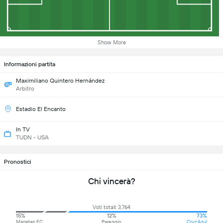
Show More
Informazioni partita
Maximiliano Quintero Hernández
Arbitro
Estadio El Encanto
In TV
TUDN - USA
Pronostici
Chi vincerà?
Voti totali: 3,764
15%
12%
73%
Mazatlan FC
Pareggio
Cruz Azul