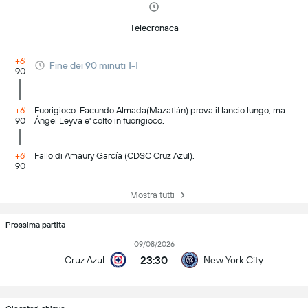
Telecronaca
+6'
Fine dei 90 minuti 1-1
90
+6'
Fuorigioco. Facundo Almada(Mazatlán) prova il lancio lungo, ma
90
Ángel Leyva e' colto in fuorigioco.
+6'
Fallo di Amaury García (CDSC Cruz Azul).
90
Mostra tutti
Prossima partita
09/08/2026
23:30
Cruz Azul
New York City