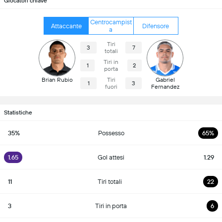
Giocatori chiave
Centrocampist
Attaccante
Difensore
a
Tiri
3
7
totali
Tiri in
1
2
porta
Brian Rubio
Tiri
Gabriel
1
3
fuori
Fernandez
Statistiche
35%
Possesso
65%
1.65
Gol attesi
1.29
11
Tiri totali
22
3
Tiri in porta
6