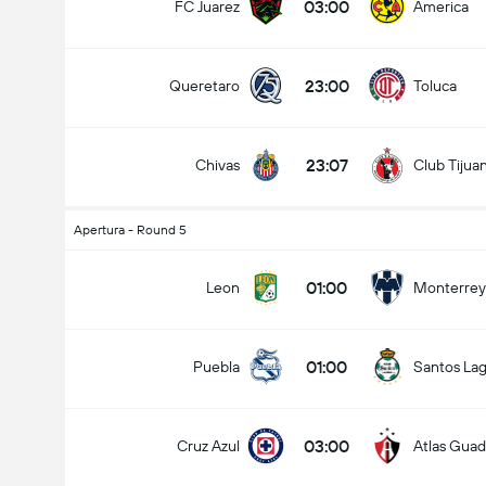
03:00
FC Juarez
America
23:00
Queretaro
Toluca
23:07
Chivas
Club Tijua
Apertura - Round 5
01:00
Leon
Monterrey
01:00
Puebla
Santos La
03:00
Cruz Azul
Atlas Guad