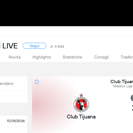
 LIVE
Segui
9.81M
Novità
Highlights
Statistiche
Consigli
Trasfe
Club Tijua
endario
Messico, Liga
Club Tijuana
15/08/2026