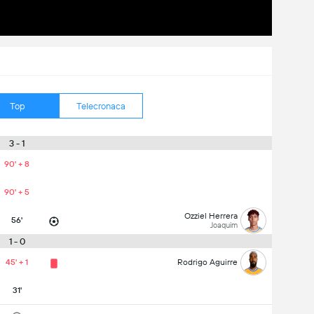
Top
Telecronaca
3 - 1
90' + 8
90' + 5
Ozziel Herrera
56'
Joaquim
1 - 0
45' + 1
Rodrigo Aguirre
31'