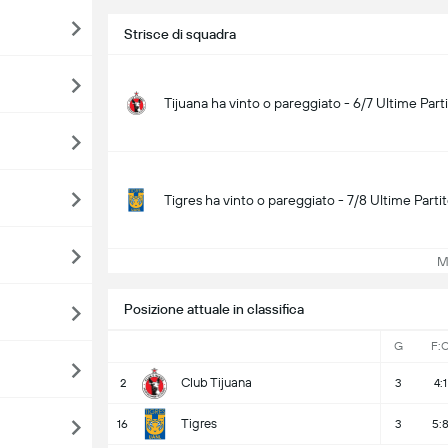
Strisce di squadra
Tijuana ha vinto o pareggiato - 6/7 Ultime Part
Tigres ha vinto o pareggiato - 7/8 Ultime Parti
Mos
Posizione attuale in classifica
G
F:
Club Tijuana
2
3
4:1
Tigres
16
3
5: