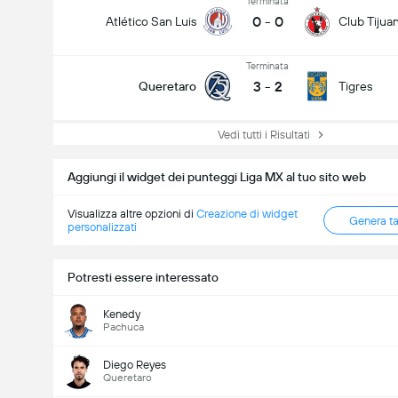
Terminata
0
-
0
Atlético San Luis
Club Tijua
Terminata
3
-
2
Queretaro
Tigres
Vedi tutti i Risultati
Numero totale di goal nella partita (2.5)
Aggiungi il widget dei punteggi Liga MX al tuo sito web
Visualizza altre opzioni di
Creazione di widget
Genera t
personalizzati
Voti totali: 538
Potresti essere interessato
Kenedy
Pachuca
Diego Reyes
Queretaro