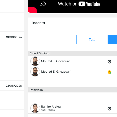
Incontri
18/08/2026
Tutti
Fine 90 minuti
Mourad El Ghezouani
Mourad El Ghezouani
22/08/2026
Intervallo
Ramiro Árciga
Yael Padilla