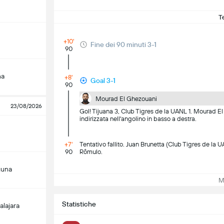
T
+10'
Fine dei 90 minuti 3-1
90
na
+8'
Goal 3-1
90
Mourad El Ghezouani
23/08/2026
Gol! Tijuana 3, Club Tigres de la UANL 1. Mourad El 
indirizzata nell'angolino in basso a destra.
+7'
Tentativo fallito. Juan Brunetta (Club Tigres de la UA
90
Rômulo.
guna
Mos
Statistiche
alajara