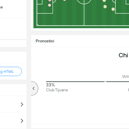
na
Pronostici
Chi
ag HTML
Voti
74%
33%
Più di
Club Tijuana