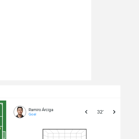
Ramiro Árciga
32'
Goal