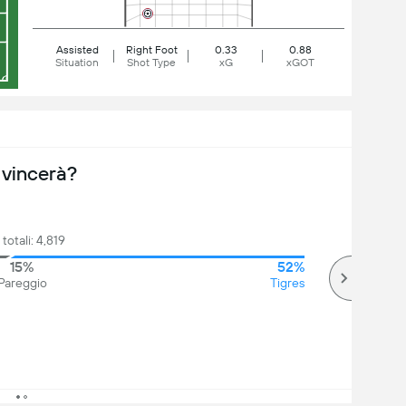
Assisted
Right Foot
0.33
0.88
Situation
Shot Type
xG
xGOT
 vincerà?
 totali: 4,819
15%
52%
Pareggio
Tigres