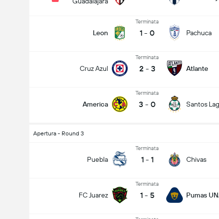
Guadalajara
Terminata
1
-
0
Leon
Pachuca
Terminata
2
-
3
Cruz Azul
Atlante
Terminata
3
-
0
America
Santos La
Apertura - Round 3
Terminata
1
-
1
Puebla
Chivas
Terminata
1
-
5
FC Juarez
Pumas U