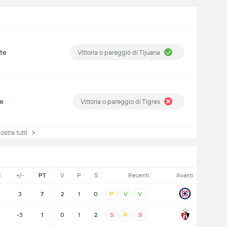
ite
Vittoria o pareggio di Tijuana
te
Vittoria o pareggio di Tigres
tra tutti
C
+/-
PT
V
P
S
Recenti
Avanti
3
7
2
1
0
P
V
V
8
-3
1
0
1
2
S
P
S