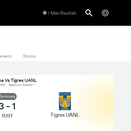
I Miei Risultati
rimenti
Storico
na Vs Tigres UANL
 MX - Apertura, Round 1
Terminata
3
-
1
Tigres UANL
17/07