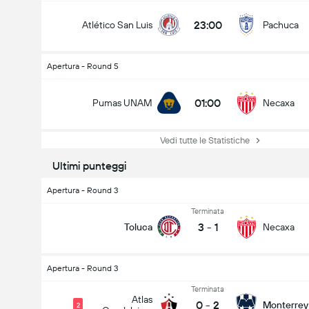
23:00
Atlético San Luis
Pachuca
Apertura - Round 5
01:00
Pumas UNAM
Necaxa
Vedi tutte le Statistiche
Ultimi punteggi
Apertura - Round 3
Terminata
3
-
1
Toluca
Necaxa
Apertura - Round 3
Terminata
Atlas
0
-
2
Monterrey
2