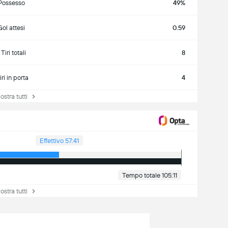
Possesso
49%
ol attesi
0.59
Tiri totali
8
iri in porta
4
tra tutti
Effettivo 57:41
Tempo totale 105:11
tra tutti