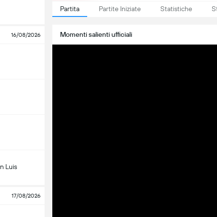
Partita
Partite Iniziate
Statistiche
S
Momenti salienti ufficiali
16/08/2026
n Luis
17/08/2026