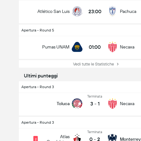
23:00
Atlético San Luis
Pachuca
Apertura - Round 5
01:00
Pumas UNAM
Necaxa
Vedi tutte le Statistiche
Ultimi punteggi
Apertura - Round 3
Terminata
3
-
1
Toluca
Necaxa
Apertura - Round 3
Terminata
Atlas
0
-
2
Monterrey
2