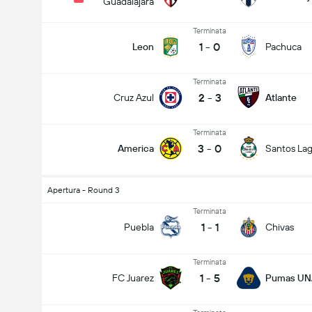
Guadalajara
Terminata
1
-
0
Leon
Pachuca
Terminata
2
-
3
Cruz Azul
Atlante
Terminata
3
-
0
America
Santos La
Apertura - Round 3
Terminata
1
-
1
Puebla
Chivas
Terminata
1
-
5
FC Juarez
Pumas U