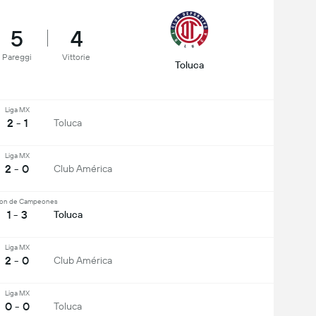
5
4
Pareggi
Vittorie
Toluca
Liga MX
2 - 1
Toluca
Liga MX
2 - 0
Club América
on de Campeones
1 - 3
Toluca
Liga MX
2 - 0
Club América
Liga MX
0 - 0
Toluca