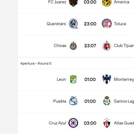
03:00
FC Juarez
America
23:00
Queretaro
Toluca
23:07
Chivas
Club Tijua
Apertura - Round 5
01:00
Leon
Monterrey
01:00
Puebla
Santos La
03:00
Cruz Azul
Atlas Guad