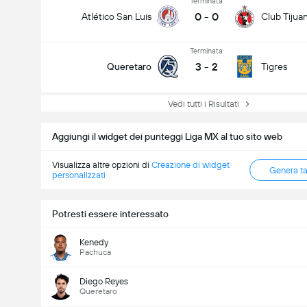
Terminata
0
-
0
Atlético San Luis
Club Tijua
Terminata
3
-
2
Queretaro
Tigres
Vedi tutti i Risultati
Aggiungi il widget dei punteggi Liga MX al tuo sito web
Visualizza altre opzioni di
Creazione di widget
Genera t
personalizzati
Potresti essere interessato
Kenedy
Pachuca
Diego Reyes
Queretaro