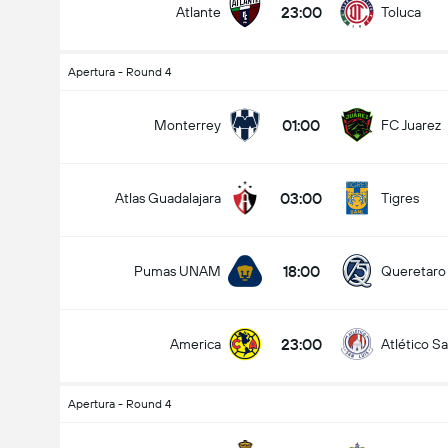
23:00
Atlante
Toluca
Apertura - Round 4
Numero totale di goal nella partita (2.5)
01:00
Monterrey
FC Juarez
03:00
Atlas Guadalajara
Tigres
Meno di
Più di
18:00
Pumas UNAM
Queretaro
23:00
America
Atlético Sa
Apertura - Round 4