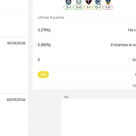
3
-
1
3
-
0
1
-
1
0
-
1
1
-
0
Ultime 4 partite
3 (75%)
Ha v
18/08/2026
2 (50%)
Entrambe le s
2
Go
1.66
Mos
Ad
22/08/2026