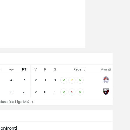
C
+/-
PT
V
P
S
Recenti
Avanti
4
7
2
1
0
V
P
V
3
3
6
2
0
1
V
S
V
lassifica Liga MX
onfronti