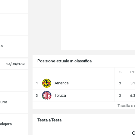
na
Posizione attuale in classifica
23/08/2026
G
F:
America
1
3
5:1
Toluca
3
3
6:
guna
Tabella e c
Testa a Testa
alajara
C