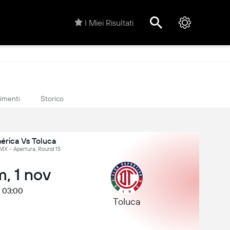
I Miei Risultati
rimenti
Storico
érica Vs Toluca
 MX - Apertura, Round 15
, 1 nov
03:00
Toluca