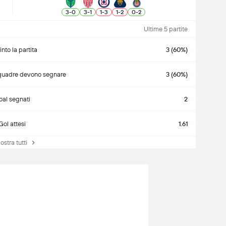
3
-
0
3
-
1
1
-
3
1
-
2
0
-
2
Ultime 5 partite
into la partita
3 (60%)
quadre devono segnare
3 (60%)
al segnati
2
Gol attesi
1.61
tra tutti