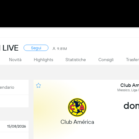
 LIVE
Segui
9.81M
Novità
Highlights
Statistiche
Consigli
Trasfe
Club Am
endario
Messico, Liga
dom
Club América
15/08/2026