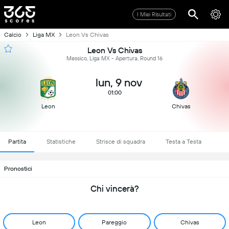
I Miei Risultati
Calcio
Liga MX
Leon Vs Chivas
Leon Vs Chivas
Messico, Liga MX - Apertura, Round 16
lun, 9 nov
01:00
Leon
Chivas
Partita
Statistiche
Strisce di squadra
Testa a Testa
Pronostici
Chi vincerà?
Leon
Pareggio
Chivas