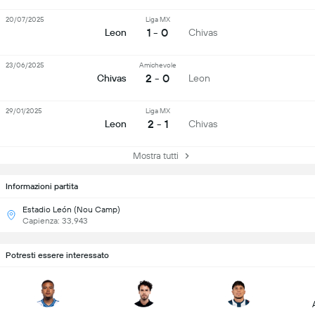
20/07/2025
Liga MX
1 - 0
Leon
Chivas
23/06/2025
Amichevole
2 - 0
Chivas
Leon
29/01/2025
Liga MX
2 - 1
Leon
Chivas
Mostra tutti
Informazioni partita
Estadio León (Nou Camp)
Capienza: 33,943
Potresti essere interessato