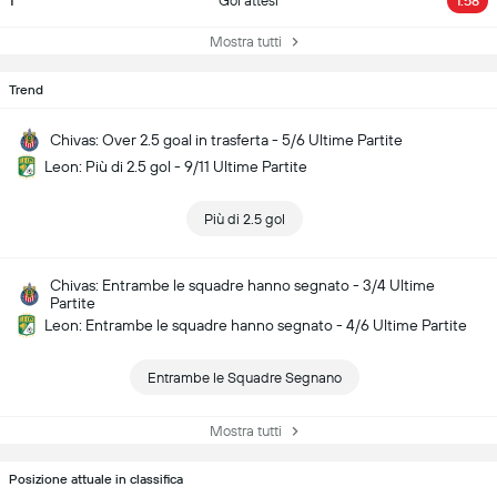
1
Gol attesi
1.58
Mostra tutti
Trend
Chivas: Over 2.5 goal in trasferta - 5/6 Ultime Partite
Leon: Più di 2.5 gol - 9/11 Ultime Partite
Più di 2.5 gol
Chivas: Entrambe le squadre hanno segnato - 3/4 Ultime
Partite
Leon: Entrambe le squadre hanno segnato - 4/6 Ultime Partite
Entrambe le Squadre Segnano
Mostra tutti
Posizione attuale in classifica