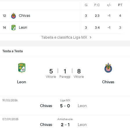
G
F:C
+/-
PT
Chivas
12
3
2:3
-1
4
Leon
14
3
3:4
-1
3
Tabella e classifica Liga MX
Testa a Testa
5
1
8
Vittorie
Pareggi
Vittorie
Leon
Chivas
19/03/2026
Liga MX
5 - 0
Chivas
Leon
07/09/2025
Amichevole
2 - 1
Chivas
Leon