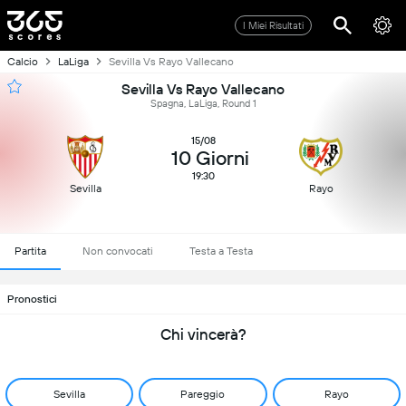
I Miei Risultati
Calcio
LaLiga
Sevilla Vs Rayo Vallecano
Sevilla Vs Rayo Vallecano
Spagna, LaLiga, Round 1
15/08
10 Giorni
19:30
Sevilla
Rayo
Partita
Non convocati
Testa a Testa
Pronostici
Chi vincerà?
Sevilla
Pareggio
Rayo