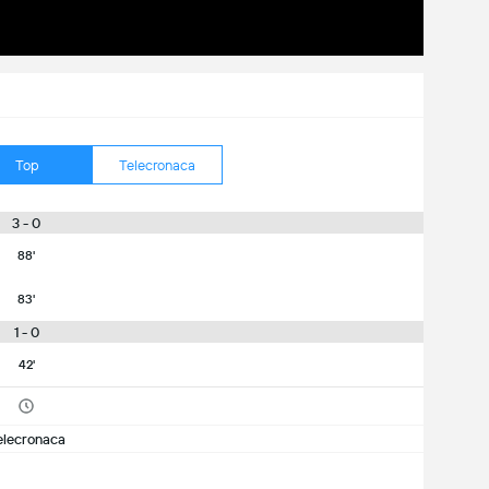
Top
Telecronaca
3 - 0
88'
83'
1 - 0
42'
elecronaca