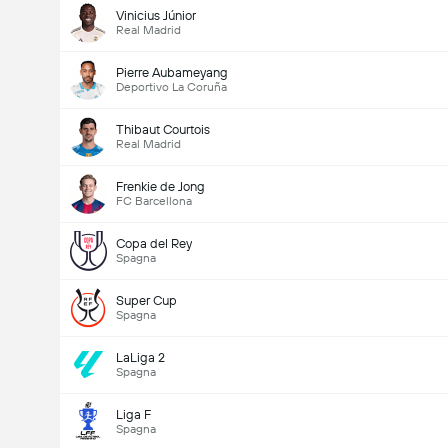
Vinicius Júnior
Real Madrid
Pierre Aubameyang
Deportivo La Coruña
Thibaut Courtois
Real Madrid
Frenkie de Jong
FC Barcellona
Copa del Rey
Spagna
Super Cup
Spagna
LaLiga 2
Spagna
Liga F
Spagna