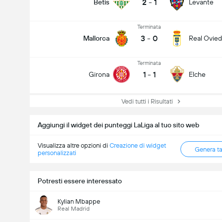
2
-
1
Betis
Levante
Terminata
3
-
0
Mallorca
Real Ovie
Terminata
1
-
1
Girona
Elche
Vedi tutti i Risultati
Aggiungi il widget dei punteggi LaLiga al tuo sito web
Visualizza altre opzioni di
Creazione di widget
Genera t
personalizzati
Potresti essere interessato
Kylian Mbappe
Real Madrid