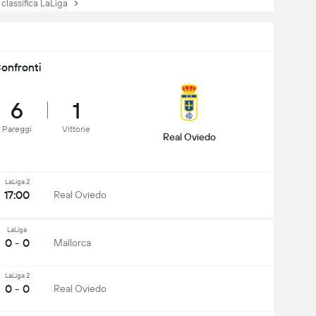
lassifica LaLiga
onfronti
6
1
Pareggi
Vittorie
Real Oviedo
LaLiga 2
17:00
Real Oviedo
LaLiga
0 - 0
Mallorca
LaLiga 2
0 - 0
Real Oviedo