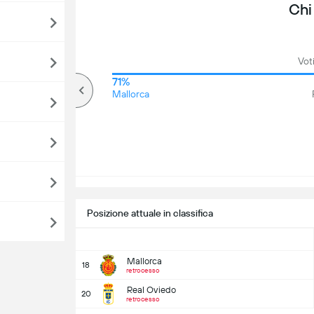
Chi
Voti
62%
71%
Più di
Mallorca
Posizione attuale in classifica
Mallorca
18
retrocesso
Real Oviedo
20
retrocesso