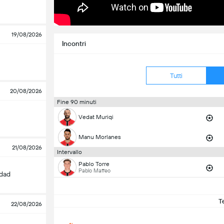
19/08/2026
Incontri
Tutti
20/08/2026
Fine 90 minuti
Vedat Muriqi
Manu Morlanes
21/08/2026
Intervallo
Pablo Torre
Pablo Maffeo
edad
T
22/08/2026