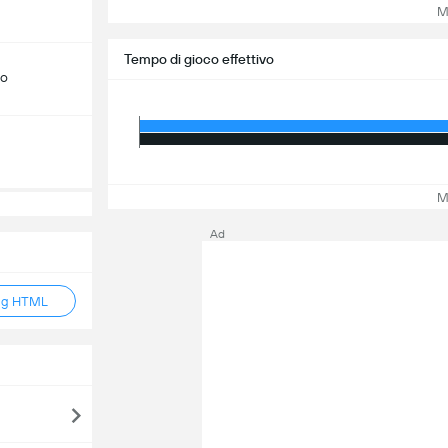
Mos
Tempo di gioco effettivo
do
Mos
Ad
ag HTML