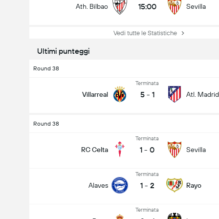
15:00
Ath. Bilbao
Sevilla
Vedi tutte le Statistiche
Ultimi punteggi
Round 38
Terminata
5
-
1
Villarreal
Atl. Madrid
Round 38
Terminata
1
-
0
RC Celta
Sevilla
Terminata
1
-
2
Alaves
Rayo
Terminata