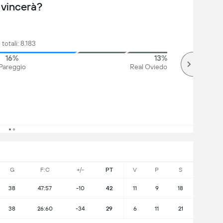
 vincerà?
 totali: 8,183
16%
13%
Pareggio
Real Oviedo
G
F:C
+/-
PT
V
P
S
38
47:57
-10
42
11
9
18
38
26:60
-34
29
6
11
21