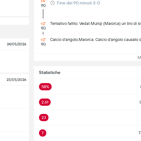
+4'
Fine dei 90 minuti 3-0
90
+2'
Tentativo fallito. Vedat Muriqi (Maiorca) un tiro di s
90
+2'
Calcio d'angolo,Maiorca. Calcio d'angolo causato 
24/05/2026
90
Mos
Statistiche
23/05/2026
58%
2.61
23
7
T