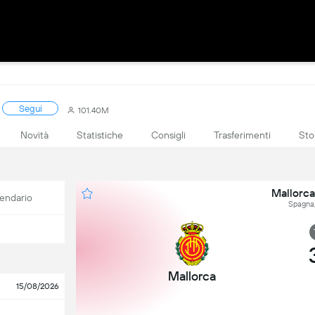
Segui
101.40M
Novità
Statistiche
Consigli
Trasferimenti
Sto
Mallorca
endario
Spagna,
Mallorca
15/08/2026