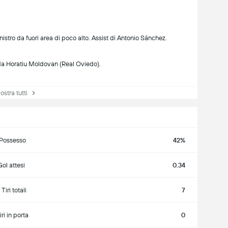
inistro da fuori area di poco alto. Assist di Antonio Sánchez.
da Horatiu Moldovan (Real Oviedo).
tra tutti
Possesso
42%
Gol attesi
0.34
Tiri totali
7
iri in porta
0