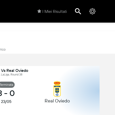
I Miei Risultati
rico
 Vs Real Oviedo
 LaLiga, Round 38
Terminata
3
-
0
Real Oviedo
23/05