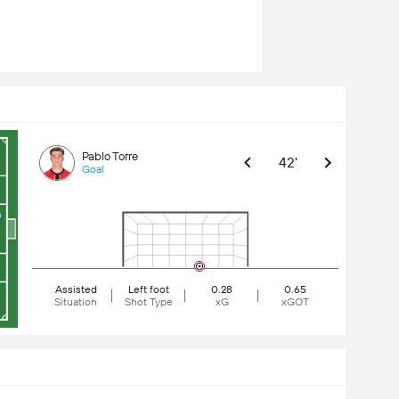
Pablo Torre
42'
Goal
Assisted
Left foot
0.28
0.65
Situation
Shot Type
xG
xGOT