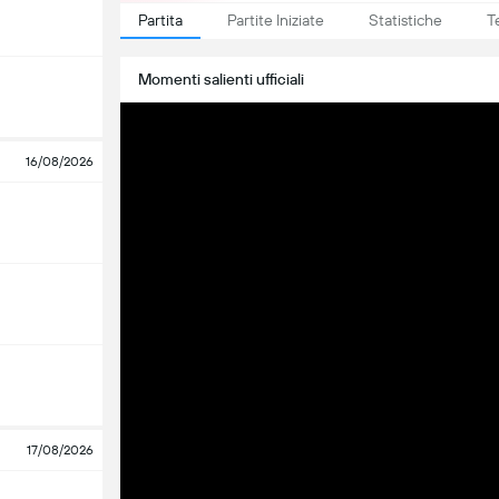
Partita
Partite Iniziate
Statistiche
T
Momenti salienti ufficiali
16/08/2026
17/08/2026