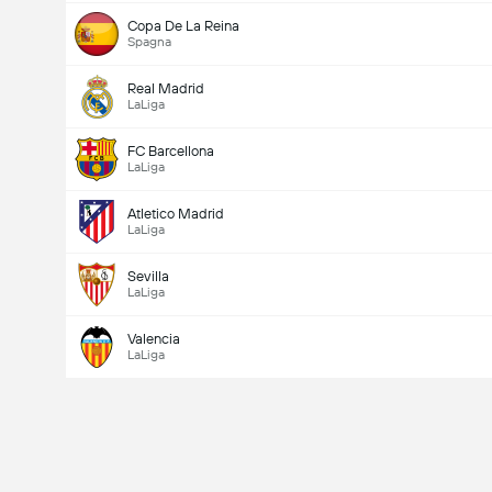
Numero totale di goal nella partita (2.5)
Copa De La Reina
Spagna
Real Madrid
Voti totali: 525
LaLiga
FC Barcellona
LaLiga
Atletico Madrid
LaLiga
Sevilla
LaLiga
Valencia
LaLiga