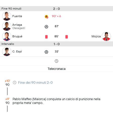
2 - 0
Fine 90 minuti
Fuente
90' + 6
Arriaga
87'
Olasagasti
Brugué
85'
Mojica
1 - 0
Intervallo
C. Espí
32'
Telecronaca
+10'
Fine dei 90 minuti 2-0
90
+9'
Pablo Maffeo (Maiorca) conquista un calcio di punizione nella
90
propria meta' campo.