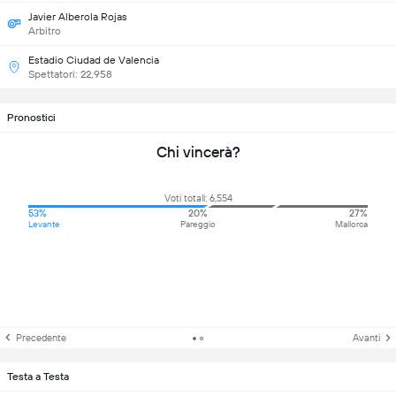
Javier Alberola Rojas
Arbitro
Estadio Ciudad de Valencia
Spettatori: 22,958
Pronostici
Chi vincerà?
Voti totali: 6,554
53%
20%
27%
Levante
Pareggio
Mallorca
Precedente
Avanti
Testa a Testa