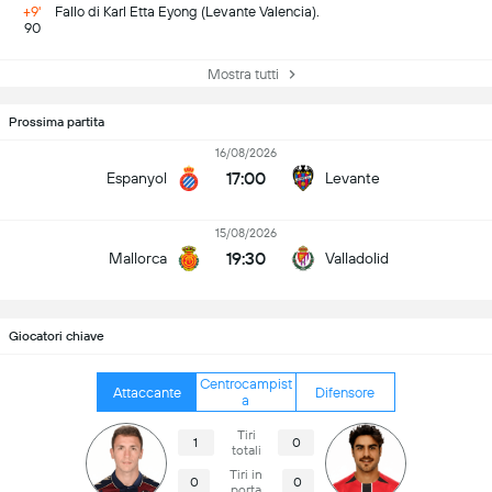
+9'
Fallo di Karl Etta Eyong (Levante Valencia).
90
Mostra tutti
Prossima partita
16/08/2026
17:00
Espanyol
Levante
15/08/2026
19:30
Mallorca
Valladolid
Giocatori chiave
Centrocampist
Attaccante
Difensore
a
Tiri
1
0
totali
Tiri in
0
0
porta