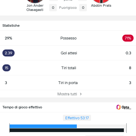
Jon Ander
Abdón Prats
0
Fuorigioco
0
Olasagasti
Statistiche
29%
Possesso
71%
2.39
Gol attesi
0.3
15
Tiri totali
8
3
Tiri in porta
3
Mostra tutti
Tempo di gioco effettivo
Effettivo 53:17