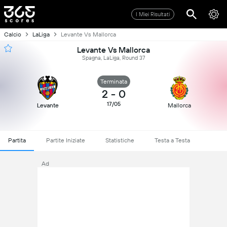
I Miei Risultati
Calcio
LaLiga
Levante Vs Mallorca
Levante Vs Mallorca
Spagna, LaLiga, Round 37
Terminata
2
-
0
17/05
Levante
Mallorca
Partita
Partite Iniziate
Statistiche
Testa a Testa
Ad