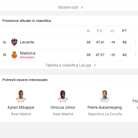
Mostra tutti
Posizione attuale in classifica
G
F:C
+/-
PT
V
Levante
16
38
47:61
-14
42
11
Mallorca
18
38
47:57
-10
42
11
retrocesso
Tabella e classifica LaLiga
Potresti essere interessato
Thi
Kylian Mbappe
Vinicius Júnior
Pierre Aubameyang
Real Madrid
Real Madrid
Deportivo La Coruña