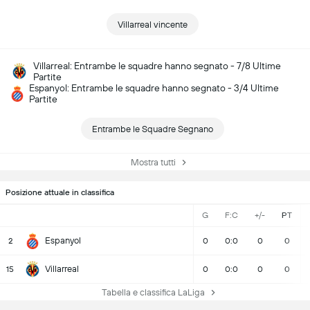
Villarreal vincente
Villarreal: Entrambe le squadre hanno segnato - 7/8 Ultime
Partite
Espanyol: Entrambe le squadre hanno segnato - 3/4 Ultime
Partite
Entrambe le Squadre Segnano
Mostra tutti
Posizione attuale in classifica
G
F:C
+/-
PT
Espanyol
2
0
0:0
0
0
Villarreal
15
0
0:0
0
0
Tabella e classifica LaLiga