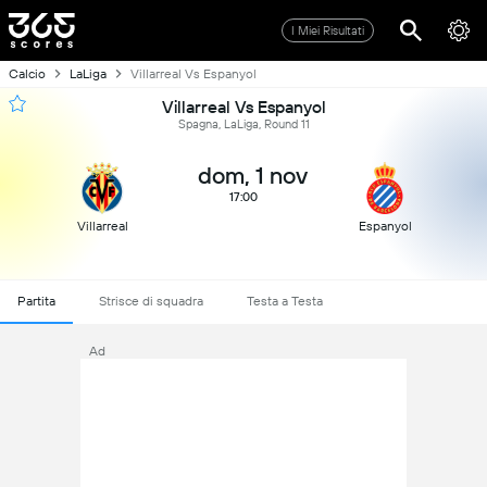
I Miei Risultati
Calcio
LaLiga
Villarreal Vs Espanyol
Villarreal Vs Espanyol
Spagna, LaLiga, Round 11
dom, 1 nov
17:00
Villarreal
Espanyol
Partita
Strisce di squadra
Testa a Testa
Ad