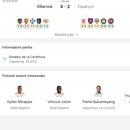
27/04/2023
LaLiga
4 - 2
Villarreal
Espanyol
1
-
0
3
-
1
1
-
1
0
-
3
1
-
3
3
-
3
2
-
2
1
-
1
0
-
4
0
-
3
Mostra tutti
Informazioni partita
Estadio de la Cerámica
Capienza: 23,500
Potresti essere interessato
Thi
Kylian Mbappe
Vinicius Júnior
Pierre Aubameyang
Real Madrid
Real Madrid
Deportivo La Coruña