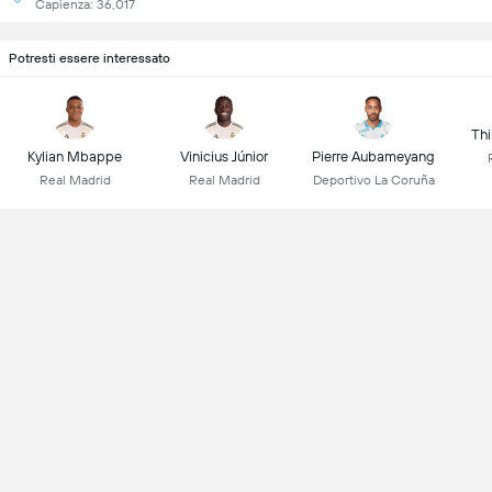
Capienza: 36,017
Potresti essere interessato
Thi
Kylian Mbappe
Vinicius Júnior
Pierre Aubameyang
Real Madrid
Real Madrid
Deportivo La Coruña