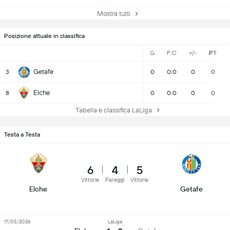
Mostra tutti
Posizione attuale in classifica
G
F:C
+/-
PT
Getafe
3
0
0:0
0
0
Elche
8
0
0:0
0
0
Tabella e classifica LaLiga
Testa a Testa
6
4
5
Vittorie
Pareggi
Vittorie
Elche
Getafe
17/05/2026
LaLiga