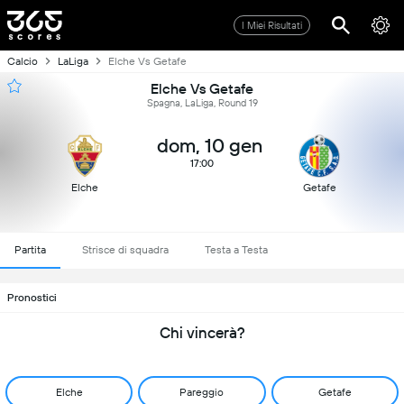
I Miei Risultati
Calcio
LaLiga
Elche Vs Getafe
Elche Vs Getafe
Spagna, LaLiga, Round 19
dom, 10 gen
17:00
Elche
Getafe
Partita
Strisce di squadra
Testa a Testa
Pronostici
Chi vincerà?
Elche
Pareggio
Getafe