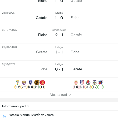
1 - 0
Elche
Getafe
28/11/2025
LaLiga
1 - 0
Getafe
Elche
30/07/2025
Amichevole
2 - 1
Elche
Getafe
20/05/2023
LaLiga
1 - 1
Getafe
Elche
31/10/2022
LaLiga
0 - 1
Elche
Getafe
2
-
2
2
-
2
0
-
0
2
-
1
1
-
1
1
-
0
4
-
1
0
-
0
1
-
2
1
-
0
Mostra tutti
Informazioni partita
Estadio Manuel Martínez Valero