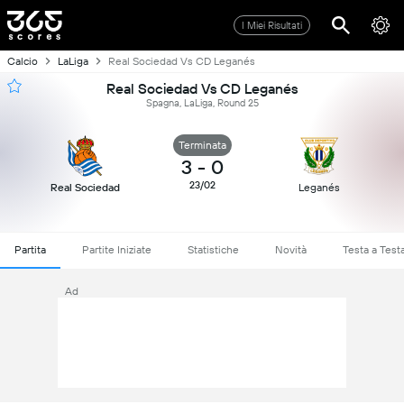
I Miei Risultati
Calcio
LaLiga
Real Sociedad Vs CD Leganés
Real Sociedad Vs CD Leganés
Spagna, LaLiga, Round 25
Terminata
3
-
0
23/02
Real Sociedad
Leganés
Partita
Partite Iniziate
Statistiche
Novità
Testa a Test
Ad