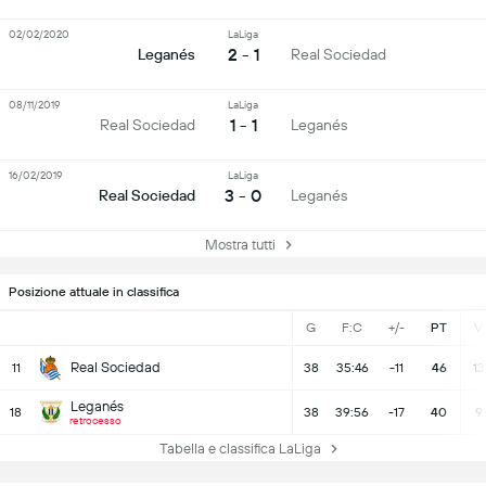
02/02/2020
LaLiga
2 - 1
Leganés
Real Sociedad
08/11/2019
LaLiga
1 - 1
Real Sociedad
Leganés
16/02/2019
LaLiga
3 - 0
Real Sociedad
Leganés
Mostra tutti
Posizione attuale in classifica
G
F:C
+/-
PT
V
Real Sociedad
11
38
35:46
-11
46
13
Leganés
18
38
39:56
-17
40
9
retrocesso
Tabella e classifica LaLiga