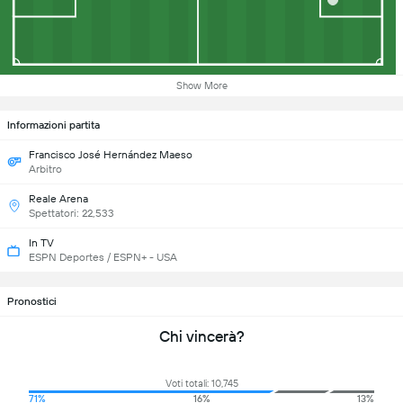
Show More
Informazioni partita
Francisco José Hernández Maeso
Arbitro
Reale Arena
Spettatori: 22,533
In TV
ESPN Deportes / ESPN+ - USA
Pronostici
Chi vincerà?
Voti totali: 10,745
71%
16%
13%