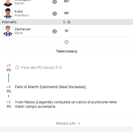
80'
Martín
Kubo
48'
Aramburu
1 - 0
Intervallo
Zakharyan
12'
Marín
Telecronaca
+5'
Fine dei 90 minuti 3-0
90
+4'
Fallo di Martín Zubimendi (Real Sociedad).
90
+4'
Yvan Neyou (Leganés) conquista un calcio di punizione nella
90
meta' campo avversaria.
Mostra tutti