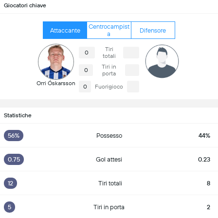
Giocatori chiave
Centrocampist
Attaccante
Difensore
a
Tiri
0
totali
Tiri in
0
porta
Orri Óskarsson
0
Fuorigioco
Statistiche
56%
Possesso
44%
0.75
Gol attesi
0.23
12
Tiri totali
8
5
Tiri in porta
2