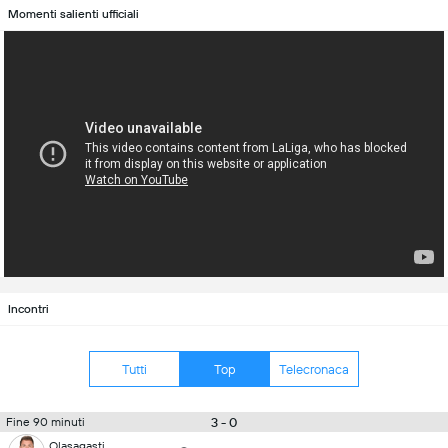
Momenti salienti ufficiali
Incontri
Tutti
Top
Telecronaca
3 - 0
Fine 90 minuti
Olasagasti