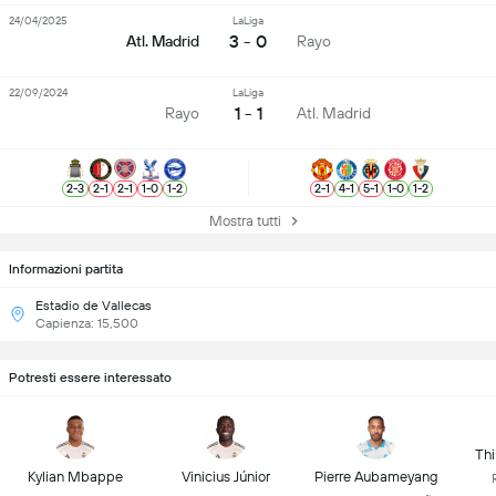
24/04/2025
LaLiga
3 - 0
Atl. Madrid
Rayo
22/09/2024
LaLiga
1 - 1
Rayo
Atl. Madrid
2
-
3
2
-
1
2
-
1
1
-
0
1
-
2
2
-
1
4
-
1
5
-
1
1
-
0
1
-
2
Mostra tutti
Informazioni partita
Estadio de Vallecas
Capienza: 15,500
Potresti essere interessato
Thi
Kylian Mbappe
Vinicius Júnior
Pierre Aubameyang