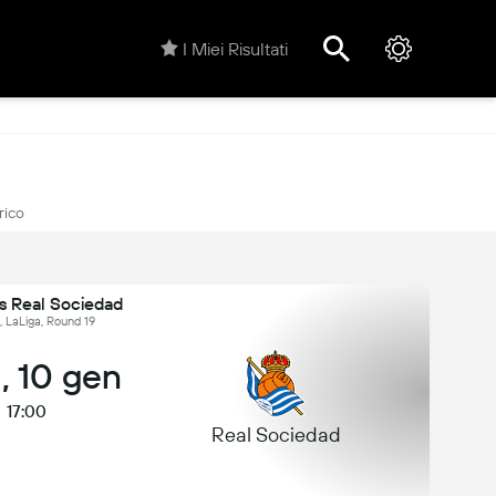
I Miei Risultati
rico
s Real Sociedad
 LaLiga, Round 19
, 10 gen
17:00
Real Sociedad