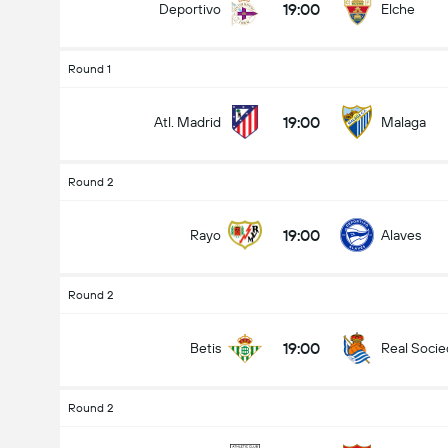
19:00
Deportivo
Elche
Round 1
19:00
Atl. Madrid
Malaga
Round 2
19:00
Rayo
Alaves
Round 2
19:00
Betis
Real Soci
Round 2