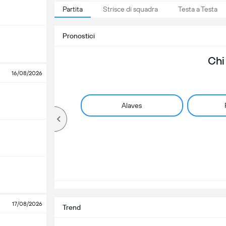
Partita
Strisce di squadra
Testa a Testa
Pronostici
Chi
16/08/2026
Alaves
17/08/2026
Trend