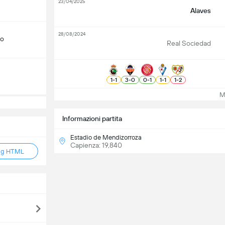
23/04/2025
Alaves
28/08/2024
do
Real Sociedad
1
-
1
3
-
0
0
-
1
1
-
1
1
-
2
Mos
Informazioni partita
Estadio de Mendizorroza
Capienza: 19,840
ag HTML