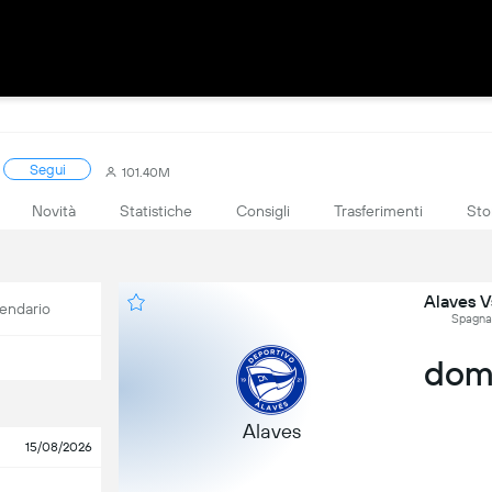
Segui
101.40M
Novità
Statistiche
Consigli
Trasferimenti
Sto
Alaves V
endario
Spagna,
dom
Alaves
15/08/2026