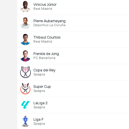
Vinicius Júnior
Real Madrid
Pierre Aubameyang
Deportivo La Coruña
Thibaut Courtois
Real Madrid
Frenkie de Jong
FC Barcellona
Copa del Rey
Spagna
Super Cup
Spagna
LaLiga 2
Spagna
Liga F
Spagna