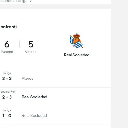
lassifica LaLiga
onfronti
6
5
Pareggi
Vittorie
Real Sociedad
LaLiga
3 - 3
Alaves
opa del Rey
2 - 3
Real Sociedad
LaLiga
1 - 0
Real Sociedad