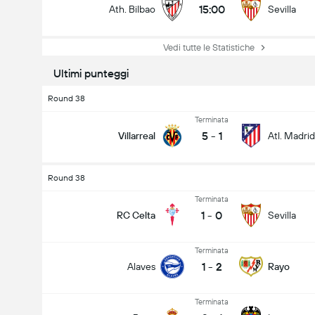
15:00
Ath. Bilbao
Sevilla
Vedi tutte le Statistiche
Ultimi punteggi
Round 38
Terminata
5
-
1
Villarreal
Atl. Madrid
Round 38
Terminata
1
-
0
RC Celta
Sevilla
Terminata
1
-
2
Alaves
Rayo
Terminata