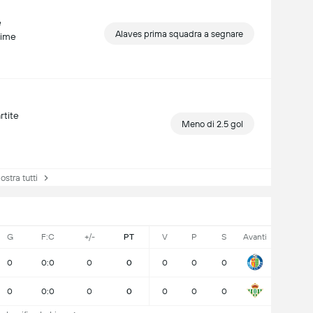
e
Alaves prima squadra a segnare
time
rtite
Meno di 2.5 gol
tra tutti
G
F:C
+/-
PT
V
P
S
Avanti
0
0:0
0
0
0
0
0
0
0:0
0
0
0
0
0