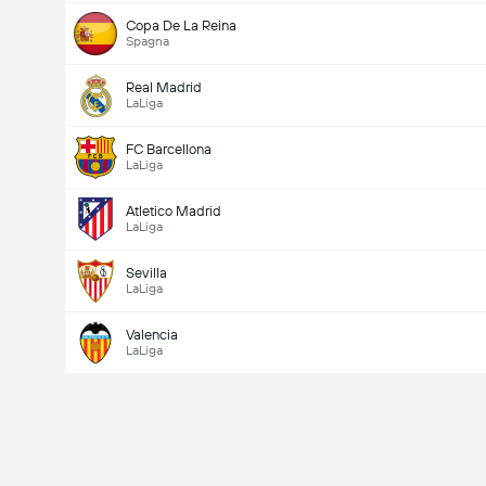
Copa De La Reina
Spagna
Real Madrid
LaLiga
FC Barcellona
LaLiga
Atletico Madrid
LaLiga
Sevilla
LaLiga
Valencia
LaLiga