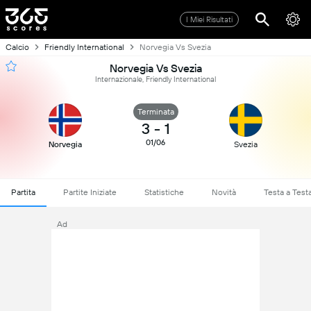
I Miei Risultati
Calcio
Friendly International
Norvegia Vs Svezia
Norvegia Vs Svezia
Internazionale, Friendly International
Terminata
3
-
1
01/06
Norvegia
Svezia
Partita
Partite Iniziate
Statistiche
Novità
Testa a Test
Ad