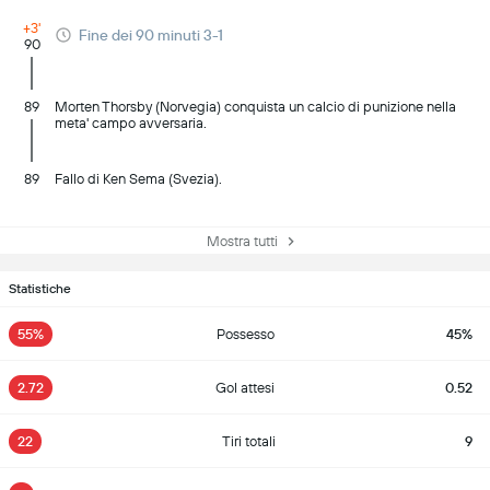
+3'
Fine dei 90 minuti 3-1
90
89
Morten Thorsby (Norvegia) conquista un calcio di punizione nella
meta' campo avversaria.
89
Fallo di Ken Sema (Svezia).
Mostra tutti
Statistiche
55%
Possesso
45%
2.72
Gol attesi
0.52
22
Tiri totali
9