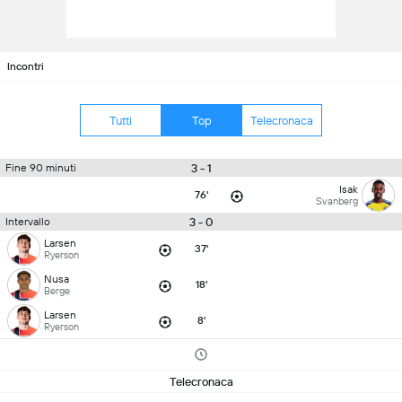
Incontri
Tutti
Top
Telecronaca
3 - 1
Fine 90 minuti
Isak
76'
Svanberg
3 - 0
Intervallo
Larsen
37'
Ryerson
Nusa
18'
Berge
Larsen
8'
Ryerson
Telecronaca