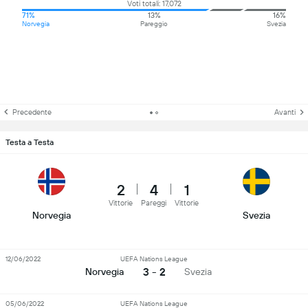
Voti totali: 17,072
71%
13%
16%
Norvegia
Pareggio
Svezia
Precedente
Avanti
Testa a Testa
2
4
1
Vittorie
Pareggi
Vittorie
Norvegia
Svezia
12/06/2022
UEFA Nations League
3 - 2
Norvegia
Svezia
05/06/2022
UEFA Nations League