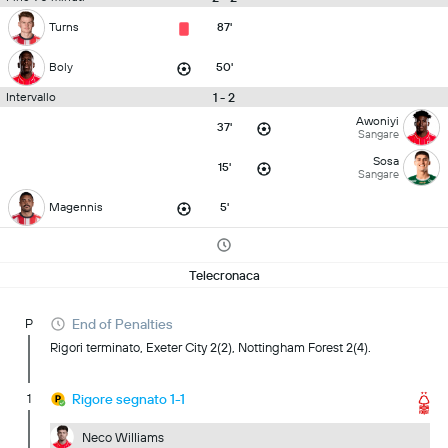
Turns
87'
Boly
50'
1 - 2
Intervallo
Awoniyi
37'
Sangare
Sosa
15'
Sangare
Magennis
5'
Telecronaca
P
End of Penalties
Rigori terminato, Exeter City 2(2), Nottingham Forest 2(4).
1
Rigore segnato 1-1
Neco Williams