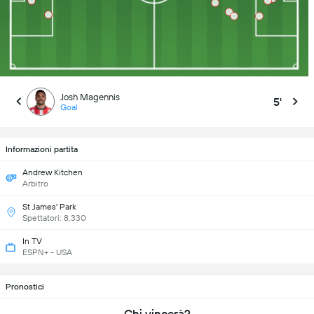
Josh Magennis
5'
Goal
Informazioni partita
Andrew Kitchen
Arbitro
St James' Park
Spettatori: 8,330
In TV
ESPN+ - USA
Pronostici