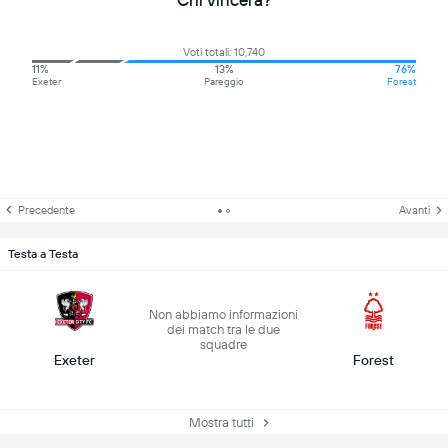
Chi vincerà?
Voti totali: 10,740
11%
13%
76%
Exeter
Pareggio
Forest
Precedente
Avanti
Testa a Testa
Non abbiamo informazioni
dei match tra le due
squadre
Exeter
Forest
Mostra tutti