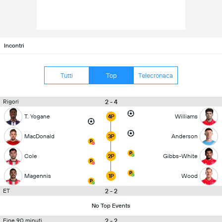
Incontri
Tutti
Top
Telecronaca
2 - 4
Rigori
T. Yogane
Williams
4P
MacDonald
Anderson
3P
Cole
Gibbs-White
2P
Magennis
Wood
1P
2 - 2
ET
No Top Events
2 - 2
Fine 90 minuti