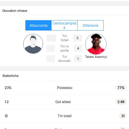
Giocatori chiave
Centrocampist
Attaccante
Difensore
a
Tiri
5
totali
Tiri in
4
porta
Tiri
Taiwo Awoniyi
1
bloccati
Statistiche
23%
Possesso
77%
1.2
Gol attesi
2.48
12
Tiri totali
31