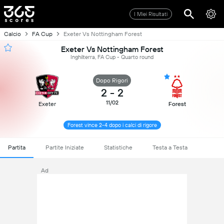
I Miei Risultati
Calcio
FA Cup
Exeter Vs Nottingham Forest
Exeter Vs Nottingham Forest
Inghilterra, FA Cup - Quarto round
Dopo Rigori
2
-
2
11/02
Exeter
Forest
Forest vince 2-4 dopo i calci di rigore
Partita
Partite Iniziate
Statistiche
Testa a Testa
Ad