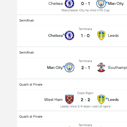
0
-
1
Chelsea
Man City
Manchester City ha vinto il FA Cup
Semifinali
Terminata
1
-
0
Chelsea
Leeds
Semifinali
Terminata
2
-
1
Man City
Southamp
Quarti di Finale
Dopo Rigori
2
-
2
West Ham
Leeds
Leeds vince 2-4 dopo i calci di rigore
Quarti di Finale
Terminata