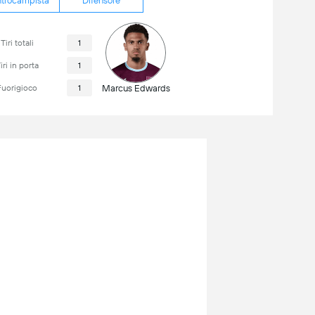
trocampista
Difensore
Tiri totali
1
iri in porta
1
Fuorigioco
1
Marcus Edwards