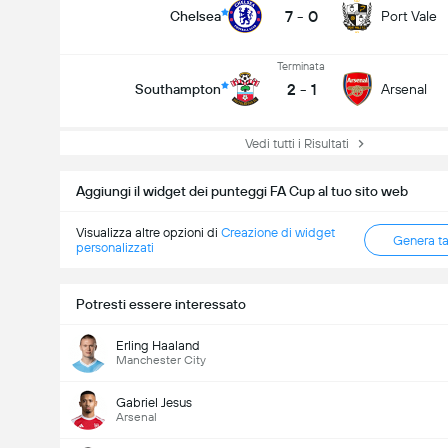
7
-
0
Chelsea
Port Vale
Terminata
2
-
1
Southampton
Arsenal
Vedi tutti i Risultati
Aggiungi il widget dei punteggi FA Cup al tuo sito web
Visualizza altre opzioni di
Creazione di widget
Genera t
personalizzati
Potresti essere interessato
Erling Haaland
Manchester City
Gabriel Jesus
Arsenal