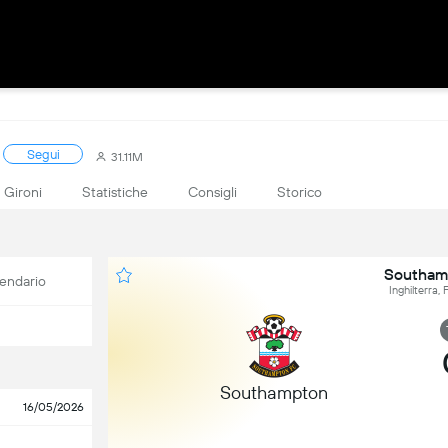
Segui
31.11M
Gironi
Statistiche
Consigli
Storico
Southamp
endario
Inghilterra,
Southampton
16/05/2026