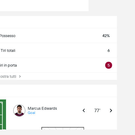
Possesso
42%
Tiri totali
6
iri in porta
5
tra tutti
Marcus Edwards
77'
Goal