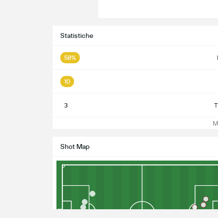
Statistiche
58%
10
3
T
Mos
Shot Map