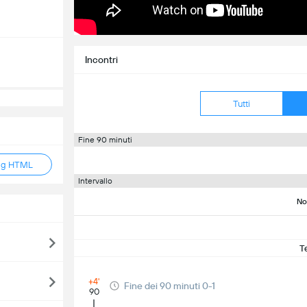
Incontri
Tutti
Fine 90 minuti
ag HTML
Intervallo
No
T
+4'
Fine dei 90 minuti 0-1
90