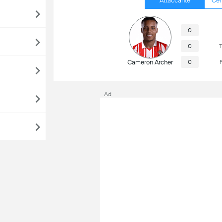
Attaccante
Cen
0
0
T
Cameron Archer
0
Ad