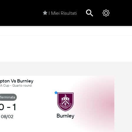
I Miei Risultati
ton Vs Burnley
 FA Cup - Quarto round
Terminata
0
-
1
Burnley
08/02