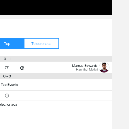
Top
Telecronaca
0 - 1
Marcus Edwards
77'
Hannibal Mejbri
0 - 0
 Top Events
elecronaca