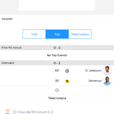
Incontri
Tutti
Top
Telecronaca
0 - 2
Fine 90 minuti
No Top Events
0 - 2
Intervallo
43'
D. Jebbison
23'
Semenyo
Telecronaca
+5'
Fine dei 90 minuti 0-2