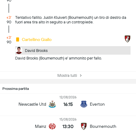
90
+3'
Tentativo fallito. Justin Kluivert (Bournemouth) un tiro di destro da
90
fuori area tira alto in seguito a un contropiede.
+3'
Cartellino Giallo
90
David Brooks
David Brooks (Bournemouth) e' ammonito per fallo.
Mostra tutti
Prossima partita
12/08/2026
16:15
Newcastle Utd
Everton
15/08/2026
13:30
Mainz
Bournemouth