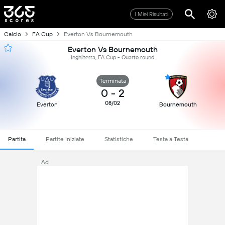
I Miei Risultati
Calcio
FA Cup
Everton Vs Bournemouth
Everton Vs Bournemouth
Inghilterra, FA Cup - Quarto round
Terminata
0
-
2
08/02
Everton
Bournemouth
Partita
Partite Iniziate
Statistiche
Testa a Testa
Ad