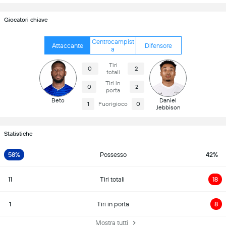
Giocatori chiave
Centrocampist
Attaccante
Difensore
a
Tiri
0
2
totali
Tiri in
0
2
porta
Beto
Daniel
1
Fuorigioco
0
Jebbison
Statistiche
58%
Possesso
42%
11
Tiri totali
18
1
Tiri in porta
8
Mostra tutti