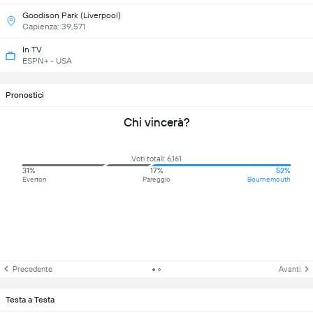
Goodison Park (Liverpool)
Capienza: 39,571
In TV
ESPN+ - USA
Pronostici
Chi vincerà?
Voti totali: 6,161
31%
17%
52%
Everton
Pareggio
Bournemouth
Precedente
Avanti
Testa a Testa