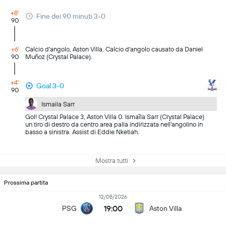
+8'
Fine dei 90 minuti 3-0
90
+6'
Calcio d'angolo, Aston Villa. Calcio d'angolo causato da Daniel
90
Muñoz (Crystal Palace).
+4'
Goal 3-0
90
Ismaila Sarr
Gol! Crystal Palace 3, Aston Villa 0. Ismaïla Sarr (Crystal Palace)
un tiro di destro da centro area palla indirizzata nell'angolino in
basso a sinistra. Assist di Eddie Nketiah.
Mostra tutti
Prossima partita
12/08/2026
19:00
PSG
Aston Villa