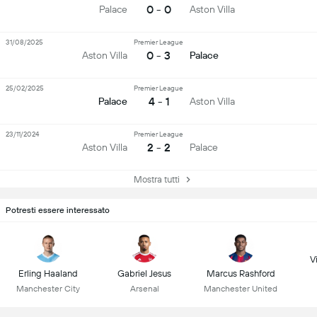
0 - 0
Palace
Aston Villa
31/08/2025
Premier League
0 - 3
Aston Villa
Palace
25/02/2025
Premier League
4 - 1
Palace
Aston Villa
23/11/2024
Premier League
2 - 2
Aston Villa
Palace
Mostra tutti
Potresti essere interessato
Vi
Erling Haaland
Gabriel Jesus
Marcus Rashford
Manchester City
Arsenal
Manchester United