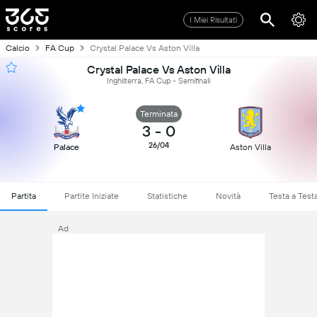
I Miei Risultati
Calcio
FA Cup
Crystal Palace Vs Aston Villa
Crystal Palace Vs Aston Villa
Inghilterra, FA Cup - Semifinali
Terminata
3
-
0
26/04
Palace
Aston Villa
Partita
Partite Iniziate
Statistiche
Novità
Testa a Test
Ad