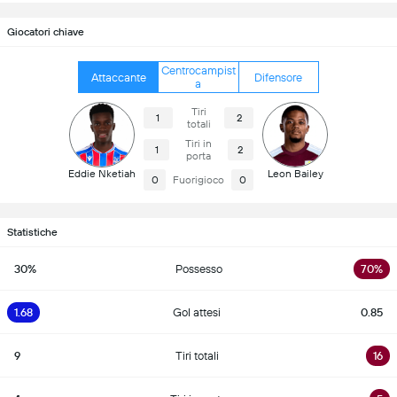
Giocatori chiave
Centrocampist
Attaccante
Difensore
a
Tiri
1
2
totali
Tiri in
1
2
porta
Eddie Nketiah
Leon Bailey
0
Fuorigioco
0
Statistiche
30%
Possesso
70%
1.68
Gol attesi
0.85
9
Tiri totali
16