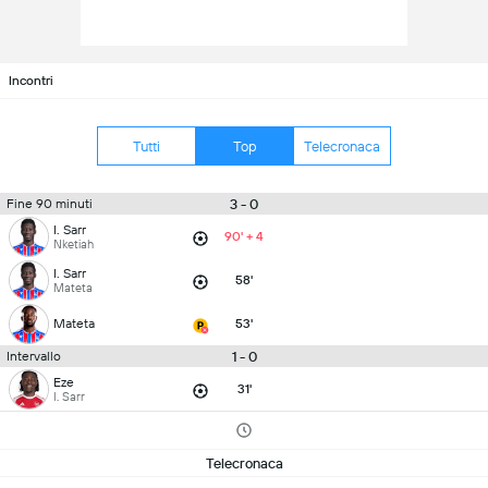
Incontri
Tutti
Top
Telecronaca
3 - 0
Fine 90 minuti
I. Sarr
90' + 4
Nketiah
I. Sarr
58'
Mateta
Mateta
53'
1 - 0
Intervallo
Eze
31'
I. Sarr
Telecronaca