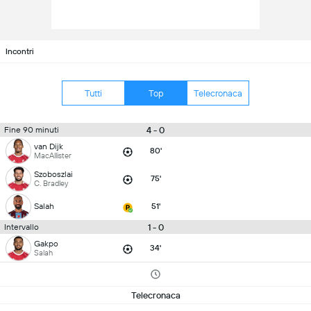
Incontri
Tutti
Top
Telecronaca
4 - 0
Fine 90 minuti
van Dijk
80'
MacAllister
Szoboszlai
75'
C. Bradley
Salah
51'
1 - 0
Intervallo
Gakpo
34'
Salah
Telecronaca