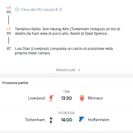
+4'
Fine dei 90 minuti 4-0
90
+1'
Tentativo fallito. Son Heung-Min (Tottenham Hotspur) un tiro di
90
destro da fuori area di poco alto. Assist di Djed Spence.
87
Luis Díaz (Liverpool) conquista un calcio di punizione nella
propria meta' campo.
Mostra tutti
Prossima partita
Oggi
13:30
Liverpool
Monaco
15/08/2026
14:00
Tottenham
Hoffenheim