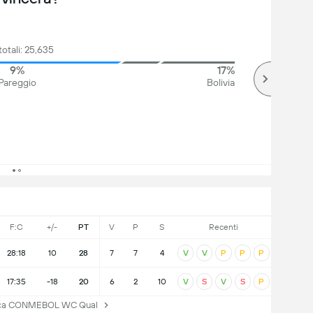
totali: 25,635
9%
17%
Pareggio
Bolivia
F:C
+/-
PT
V
P
S
Recenti
28:18
10
28
7
7
4
V
V
P
P
P
17:35
-18
20
6
2
10
V
S
V
S
P
fica CONMEBOL WC Qual