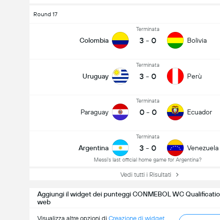
Round 17
Terminata
3
-
0
Colombia
Bolivia
Terminata
3
-
0
Uruguay
Perù
Terminata
0
-
0
Paraguay
Ecuador
Terminata
3
-
0
Argentina
Venezuela
Messi's last official home game for Argentina?
Vedi tutti i Risultati
Aggiungi il widget dei punteggi CONMEBOL WC Qualification
web
Visualizza altre opzioni di
Creazione di widget