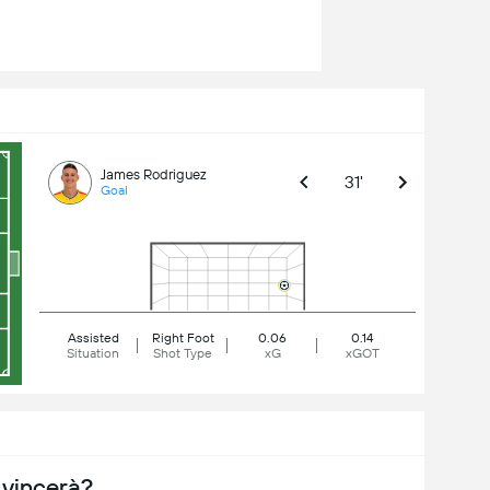
James Rodriguez
31'
Goal
Assisted
Right Foot
0.06
0.14
Situation
Shot Type
xG
xGOT
 vincerà?