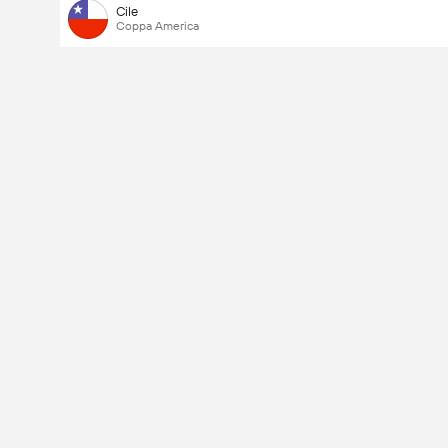
Cile
Coppa America
Voti totali: 532