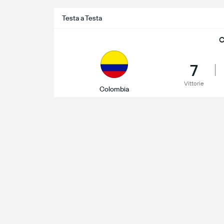
Testa a Testa
C
7
Vittorie
Colombia
10/10/2024
CONMEBO
Bolivia
15/06/2024
Frien
Colombia
24/03/2022
CONMEBO
Colombia
Viv
02/09/2021
CONMEBO