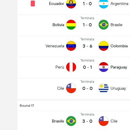
1
-
0
Ecuador
Argentina
Terminata
1
-
0
Bolivia
Brasile
Terminata
3
-
6
Venezuela
Colombia
Terminata
0
-
1
Perù
Paraguay
Terminata
0
-
0
Cile
Uruguay
Round 17
Terminata
3
-
0
Brasile
Cile