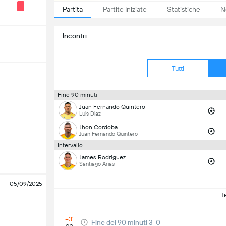
Partita
Partite Iniziate
Statistiche
N
Incontri
Tutti
Fine 90 minuti
Juan Fernando Quintero
Luis Diaz
Jhon Cordoba
Juan Fernando Quintero
Intervallo
James Rodriguez
Santiago Arias
05/09/2025
T
+3'
Fine dei 90 minuti 3-0