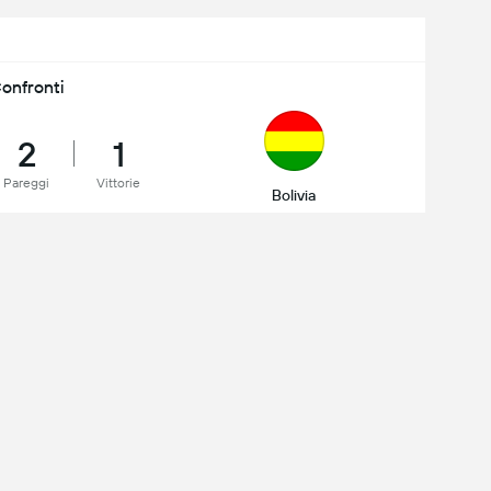
onfronti
2
1
Pareggi
Vittorie
Bolivia
L WC Qualification
1 - 0
Colombia
dly International
3 - 0
Bolivia
L WC Qualification
3 - 0
Bolivia
i un´esperienza completa sui dispositivi mobili:
L WC Qualification