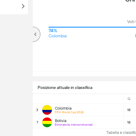
Voti 
67%
74%
Più di
Colombia
Posizione attuale in classifica
G
Colombia
3
18
FIFA World Cup 2026
Bolivia
7
18
Eliminatorie intercontinentali
Tabella e classi