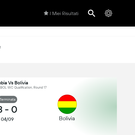
I Miei Risultati
M
ia Vs Bolivia
OL WC Qualification, Round 17
Terminata
3
-
0
Bolivia
04/09