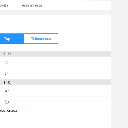
ovità
Testa a Testa
Top
Telecronaca
3 - 0
83'
74'
1 - 0
31'
elecronaca