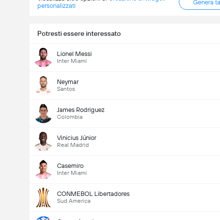
Genera t
personalizzati
Potresti essere interessato
Lionel Messi
Inter Miami
Neymar
Santos
James Rodriguez
Colombia
Vinicius Júnior
Real Madrid
Casemiro
Inter Miami
CONMEBOL Libertadores
Sud America