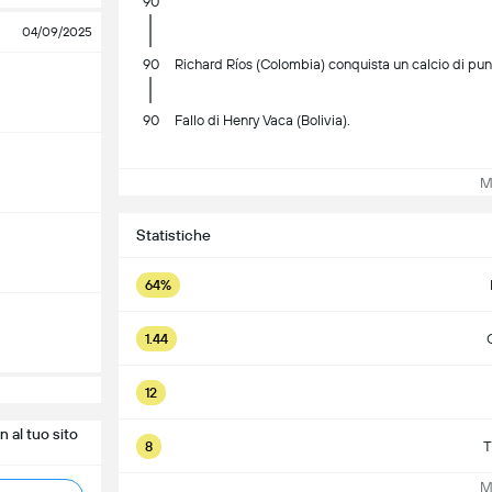
90
04/09/2025
90
Richard Ríos (Colombia) conquista un calcio di pun
90
Fallo di Henry Vaca (Bolivia).
Mos
Statistiche
64%
1.44
12
 al tuo sito
8
T
Mos