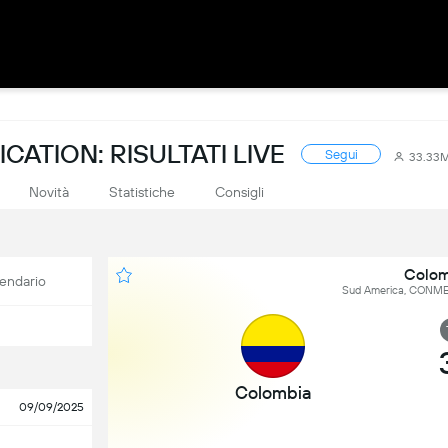
ATION: RISULTATI LIVE
Segui
33.33
Novità
Statistiche
Consigli
Colomb
endario
Sud America, CONMEB
Colombia
09/09/2025