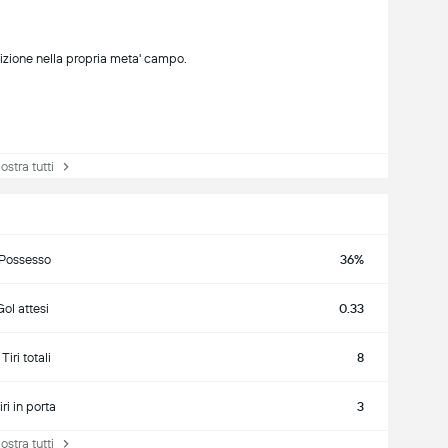
izione nella propria meta' campo.
tra tutti
Possesso
36%
Gol attesi
0.33
Tiri totali
8
iri in porta
3
tra tutti