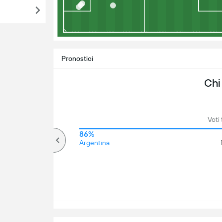
Pronostici
Chi
Voti 
74%
86%
Più di
Argentina