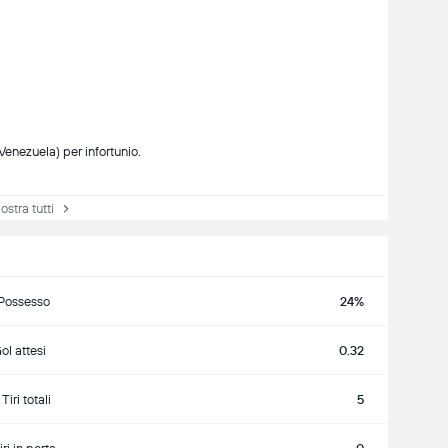
nezuela) per infortunio.
tra tutti
Possesso
24%
ol attesi
0.32
Tiri totali
5