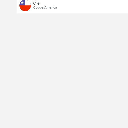
Cile
Coppa America
Numero totale di goal nella partita (2.5)
Voti totali: 5,901