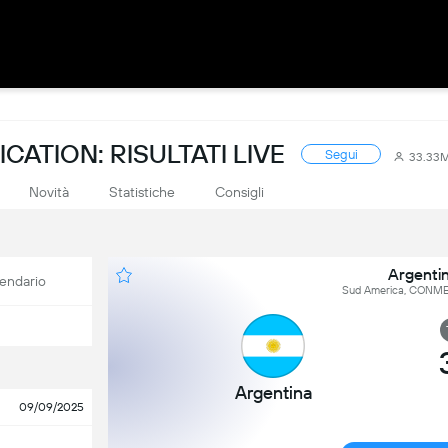
ATION: RISULTATI LIVE
Segui
33.33
Novità
Statistiche
Consigli
Argenti
endario
Sud America, CONMEB
Argentina
09/09/2025