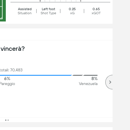
Assisted
Left foot
0.25
0.65
Situation
Shot Type
xG
xGOT
 vincerà?
totali: 70,483
6%
8%
Pareggio
Venezuela