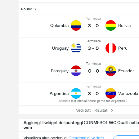
Round 17
Terminata
3
-
0
Colombia
Bolivia
Terminata
3
-
0
Uruguay
Perù
Terminata
0
-
0
Paraguay
Ecuador
Terminata
3
-
0
Argentina
Venezuela
Messi's last official home game for Argentina?
Vedi tutti i Risultati
Aggiungi il widget dei punteggi CONMEBOL WC Qualification
web
Visualizza altre opzioni di
Creazione di widget