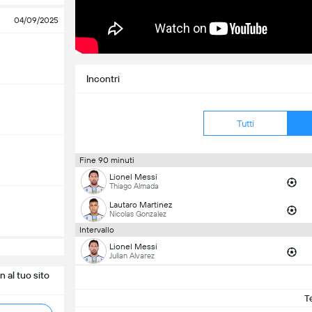
04/09/2025
Incontri
Tutti
Fine 90 minuti
Lionel Messi
Thiago Almada
Lautaro Martinez
Nicolas Gonzalez
Intervallo
Lionel Messi
Julian Alvarez
 al tuo sito
T