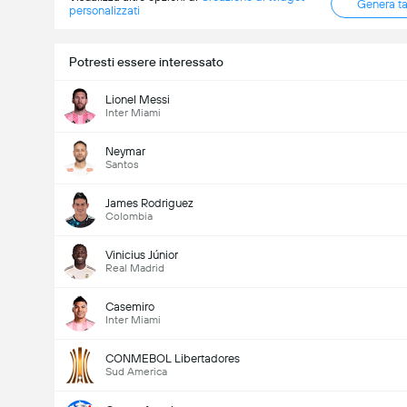
Genera t
personalizzati
Potresti essere interessato
Lionel Messi
Inter Miami
Neymar
Santos
James Rodriguez
Colombia
Vinicius Júnior
Real Madrid
Casemiro
Inter Miami
CONMEBOL Libertadores
Sud America