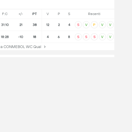
F:C
+/-
PT
V
P
S
Recenti
31:10
21
38
12
2
4
S
V
P
V
V
18:28
-10
18
4
6
8
S
S
S
V
V
fica CONMEBOL WC Qual
onfronti
3
2
Pareggi
Vittorie
Venezuela
dly International
i un´esperienza completa sui dispositivi mobili:
1 - 0
Venezuela