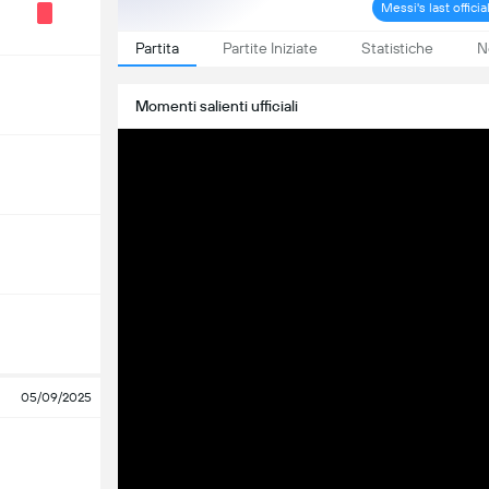
Messi's last offic
Partita
Partite Iniziate
Statistiche
N
Momenti salienti ufficiali
05/09/2025