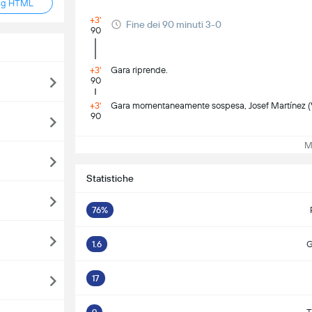
ag HTML
+3'
Fine dei 90 minuti 3-0
90
+3'
Gara riprende.
90
+3'
Gara momentaneamente sospesa, Josef Martínez (Ve
90
Mos
Statistiche
76%
1.6
G
17