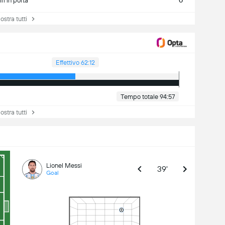
iri in porta
0
tra tutti
Effettivo 62:12
Tempo totale 94:57
tra tutti
Lionel Messi
39'
Goal