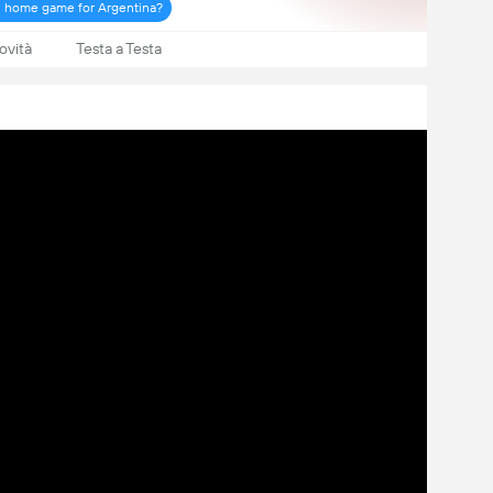
ial home game for Argentina?
ovità
Testa a Testa