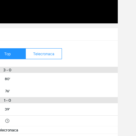
Top
Telecronaca
3 - 0
80'
76'
1 - 0
39'
elecronaca