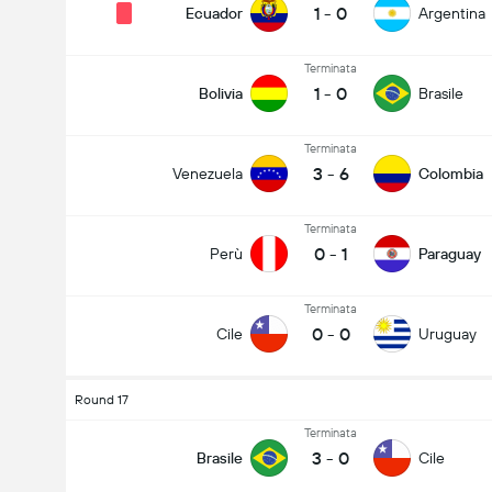
1
-
0
Ecuador
Argentina
Terminata
1
-
0
Bolivia
Brasile
Terminata
3
-
6
Venezuela
Colombia
Terminata
0
-
1
Perù
Paraguay
Terminata
0
-
0
Cile
Uruguay
Round 17
Terminata
3
-
0
Brasile
Cile