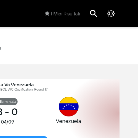
I Miei Risultati
M
na Vs Venezuela
OL WC Qualification, Round 17
Terminata
3
-
0
Venezuela
04/09