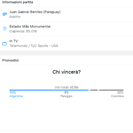
Informazioni partita
Juan Gabriel Benítez (Paraguay)
Arbitro
Estadio Mâs Monumental
Capienza: 85,018
In TV
Telemundo / TyC Sports - USA
Pronostici
Chi vincerà?
Voti totali: 65,186
70%
8%
22%
Argentina
Pareggio
Colombia