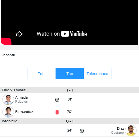
Incontri
Tutti
Top
Telecronaca
1 - 1
Fine 90 minuti
Almada
81'
Palacios
Fernandez
70'
0 - 1
Intervallo
Diaz
24'
Castano