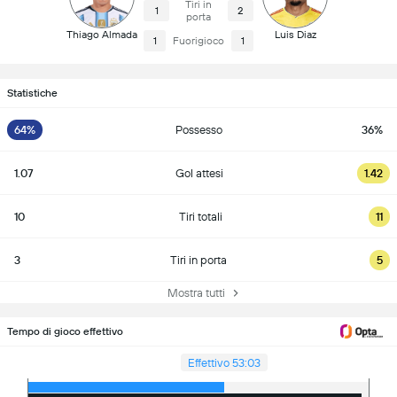
Tiri in
1
2
porta
Thiago Almada
Luis Diaz
1
Fuorigioco
1
Statistiche
64%
Possesso
36%
1.07
Gol attesi
1.42
10
Tiri totali
11
3
Tiri in porta
5
Mostra tutti
Tempo di gioco effettivo
Effettivo 53:03