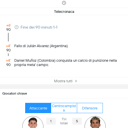
Telecronaca
+6'
Fine dei 90 minuti 1-1
90
+4'
Fallo di Julián Alvarez (Argentina).
90
+4'
Daniel Muñoz (Colombia) conquista un calcio di punizione nella
90
propria meta' campo.
Mostra tutti
Giocatori chiave
Centrocampist
Attaccante
Difensore
a
Tiri
1
5
totali