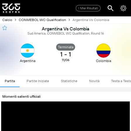
I Miei Risultati
Calcio
CONMEBOL WC Qualification
Argentina Vs Colombia
Argentina Vs Colombia
Sud America, CONMEBOL WC Qualification, Round 16
Terminata
1
-
1
11/06
Argentina
Colombia
Partita
Partite Iniziate
Statistiche
Novità
Testa a Test
Momenti salienti ufficiali