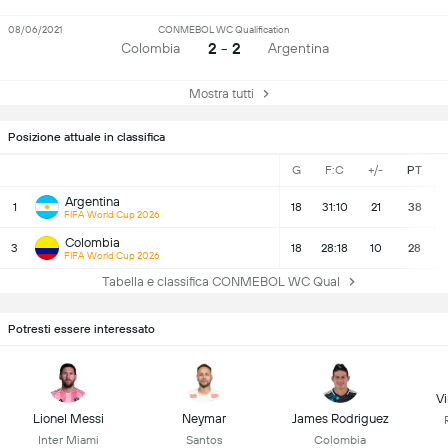
08/06/2021
CONMEBOL WC Qualification
2 - 2
Colombia
Argentina
Mostra tutti
Posizione attuale in classifica
G
F:C
+/-
PT
Argentina
1
18
31:10
21
38
FIFA World Cup 2026
Colombia
3
18
28:18
10
28
FIFA World Cup 2026
Tabella e classifica CONMEBOL WC Qual
Potresti essere interessato
Vi
Lionel Messi
Neymar
James Rodriguez
Inter Miami
Santos
Colombia