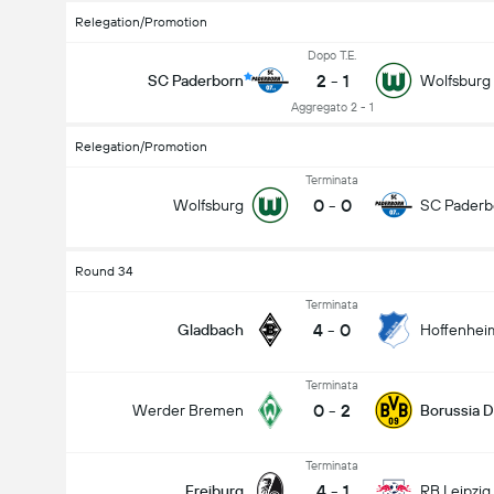
Relegation/Promotion
Dopo T.E.
2
-
1
SC Paderborn
Wolfsburg
Aggregato 2 - 1
Relegation/Promotion
Terminata
0
-
0
Wolfsburg
SC Paderb
Round 34
Terminata
4
-
0
Gladbach
Hoffenhei
Terminata
0
-
2
Werder Bremen
Borussia 
Terminata
4
-
1
Freiburg
RB Leipzig