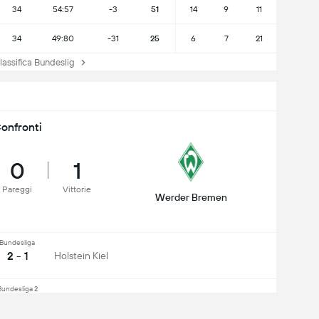
34
54:57
-3
51
14
9
11
34
49:80
-31
25
6
7
21
assifica Bundeslig
onfronti
0
1
Pareggi
Vittorie
Werder Bremen
Bundesliga
2 - 1
Holstein Kiel
Bundesliga 2
2 - 3
Holstein Kiel