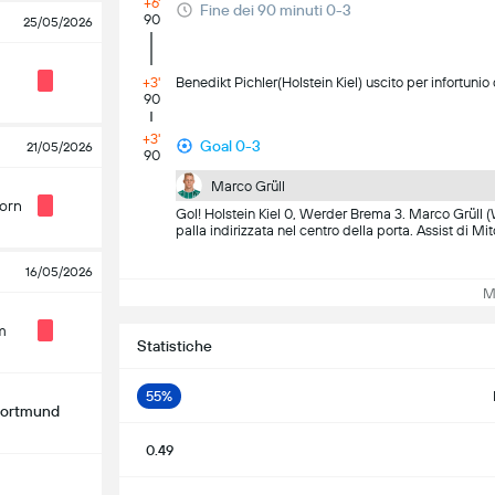
+6'
Fine dei 90 minuti 0-3
90
25/05/2026
+3'
Benedikt Pichler(Holstein Kiel) uscito per infortunio 
90
+3'
Goal 0-3
21/05/2026
90
Marco Grüll
orn
Gol! Holstein Kiel 0, Werder Brema 3. Marco Grüll (We
palla indirizzata nel centro della porta. Assist di M
16/05/2026
Mos
m
Statistiche
55%
Dortmund
0.49