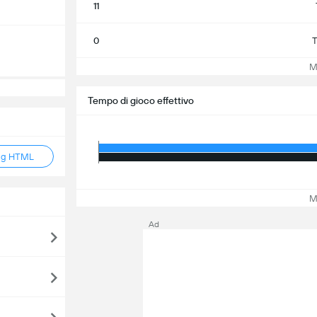
11
0
T
Mos
Tempo di gioco effettivo
ag HTML
Mos
Ad