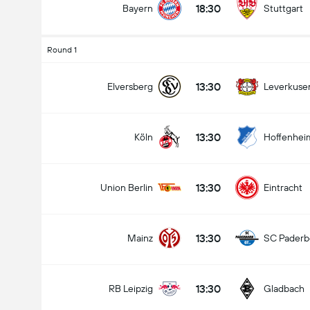
18:30
Bayern
Stuttgart
Round 1
13:30
Elversberg
Leverkuse
13:30
Köln
Hoffenhei
13:30
Union Berlin
Eintracht
13:30
Mainz
SC Paderb
13:30
RB Leipzig
Gladbach