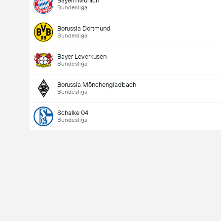
Bayern Munich
Bundesliga
Borussia Dortmund
Bundesliga
Numero totale di goal nella partita (2.5)
Bayer Leverkusen
Bundesliga
Borussia Mönchengladbach
Bundesliga
Schalke 04
Bundesliga