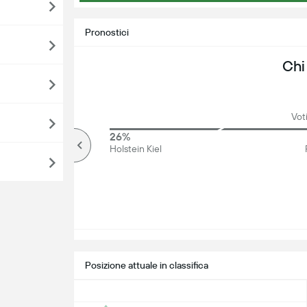
Pronostici
Chi
Voti
81%
26%
Più di
Holstein Kiel
Posizione attuale in classifica