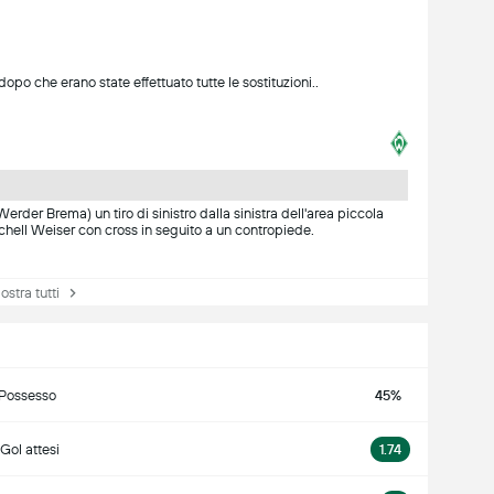
dopo che erano state effettuato tutte le sostituzioni..
rder Brema) un tiro di sinistro dalla sinistra dell'area piccola
itchell Weiser con cross in seguito a un contropiede.
tra tutti
Possesso
45%
Gol attesi
1.74