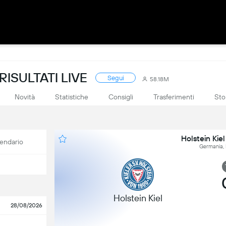
ISULTATI LIVE
Segui
58.18M
Novità
Statistiche
Consigli
Trasferimenti
Sto
Holstein Ki
endario
Germania, 
Holstein Kiel
28/08/2026