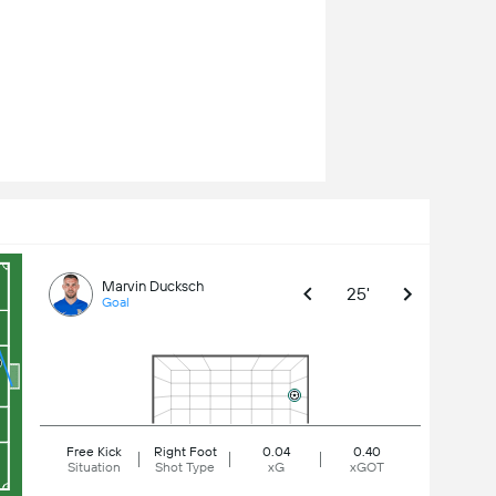
Marvin Ducksch
25'
Goal
Free Kick
Right Foot
0.04
0.40
Situation
Shot Type
xG
xGOT