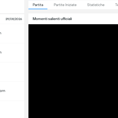
Partita
Partite Iniziate
Statistiche
T
Momenti salienti ufficiali
29/08/2026
n
m
orn