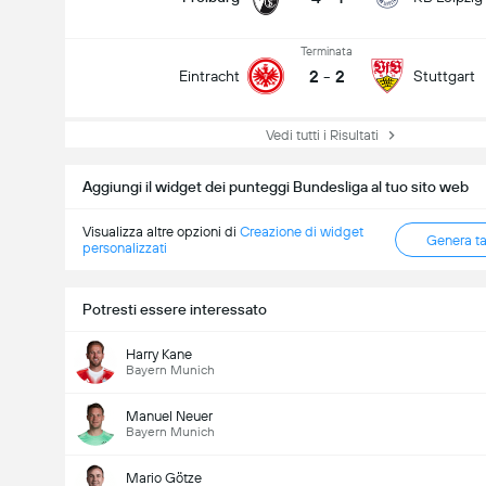
Terminata
2
-
2
Eintracht
Stuttgart
Vedi tutti i Risultati
Aggiungi il widget dei punteggi Bundesliga al tuo sito web
Visualizza altre opzioni di
Creazione di widget
Genera t
personalizzati
Potresti essere interessato
Harry Kane
Bayern Munich
Manuel Neuer
Bayern Munich
Mario Götze