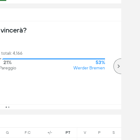
 vincerà?
 totali: 4,166
21%
53%
Pareggio
Werder Bremen
G
F:C
+/-
PT
V
P
S