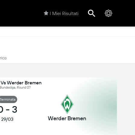
I Miei Risultati
rico
el Vs Werder Bremen
Bundesliga, Round 27
Terminata
0
-
3
Werder Bremen
29/03