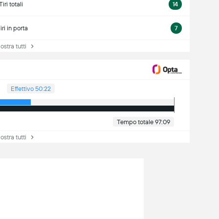
Tiri totali
14
iri in porta
7
tra tutti
Effettivo 50:22
Tempo totale 97:09
tra tutti