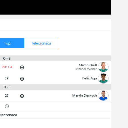
Top
Telecronaca
0 - 3
Marco Grüll
90' + 3
Mitchell Weiser
59'
Felix Agu
0 - 1
25'
Marvin Ducksch
elecronaca