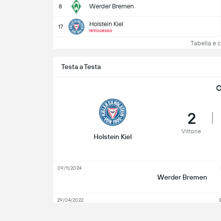
Werder Bremen
8
Holstein Kiel
17
retrocesso
Tabella e cl
Testa a Testa
C
2
Vittorie
Holstein Kiel
09/11/2024
Werder Bremen
29/04/2022
Werder Bremen