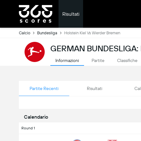
Risultati
Calcio
Bundesliga
Holstein Kiel Vs Werder Bremen
GERMAN BUNDESLIGA: R
Informazioni
Partite
Classifiche
Partite Recenti
Risultati
Cal
Calendario
Round 1