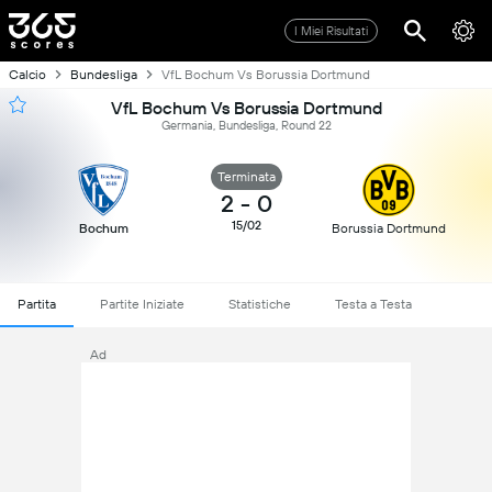
I Miei Risultati
Calcio
Bundesliga
VfL Bochum Vs Borussia Dortmund
VfL Bochum Vs Borussia Dortmund
Germania, Bundesliga, Round 22
Terminata
2
-
0
15/02
Bochum
Borussia Dortmund
Partita
Partite Iniziate
Statistiche
Testa a Testa
Ad