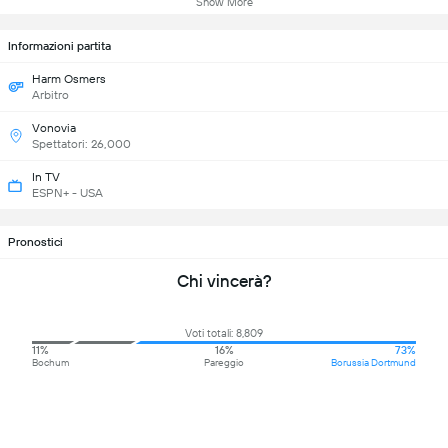
Show More
Informazioni partita
Harm Osmers
Arbitro
Vonovia
Spettatori: 26,000
In TV
ESPN+ - USA
Pronostici
Chi vincerà?
Voti totali: 8,809
11%
16%
73%
Bochum
Pareggio
Borussia Dortmund