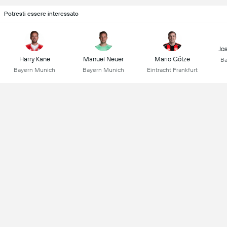
Potresti essere interessato
Jo
Harry Kane
Manuel Neuer
Mario Götze
Ba
Bayern Munich
Bayern Munich
Eintracht Frankfurt