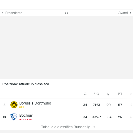
Precedente
Avanti
Posizione attuale in classifica
G
F:C
+/-
PT
V
Borussia Dortmund
4
34
71:51
20
57
17
UCL
Bochum
18
34
33:67
-34
25
6
retrocesso
Tabella e classifica Bundeslig