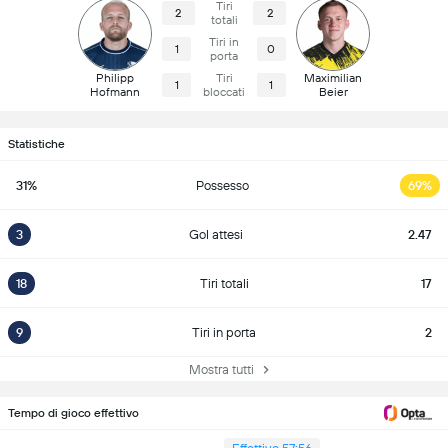
Tiri
2
2
totali
Tiri in
1
0
porta
Philipp
Tiri
Maximilian
1
1
Hofmann
bloccati
Beier
Statistiche
31%
Possesso
69%
3
Gol attesi
2.47
18
Tiri totali
17
9
Tiri in porta
2
Mostra tutti
Tempo di gioco effettivo