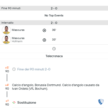
2 - 0
Fine 90 minuti
No Top Events
2 - 0
Intervallo
Masouras
35'
Masouras
33'
Hofmann
Telecronaca
+5'
Fine dei 90 minuti 2-0
90
+4'
Calcio d'angolo, Borussia Dortmund. Calcio d'angolo causato da
90
Ivan Ordets (VfL Bochum).
+1'
Sostituzione
90