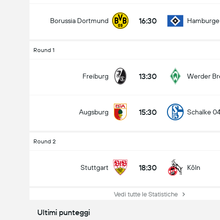
16:30
Borussia Dortmund
Hamburge
Round 1
13:30
Freiburg
Werder B
15:30
Augsburg
Schalke 0
Round 2
18:30
Stuttgart
Köln
Vedi tutte le Statistiche
Ultimi punteggi