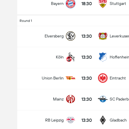
18:30
Bayern
Stuttgart
Round 1
Numero totale di goal nella partita (2.5)
13:30
Elversberg
Leverkuse
13:30
Köln
Hoffenhei
Meno di
Più di
13:30
Union Berlin
Eintracht
13:30
Mainz
SC Paderb
13:30
RB Leipzig
Gladbach