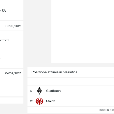
r SV
30/08/2026
remen
4
Posizione attuale in classifica
04/09/2026
Gladbach
5
Mainz
12
Tabella e cl