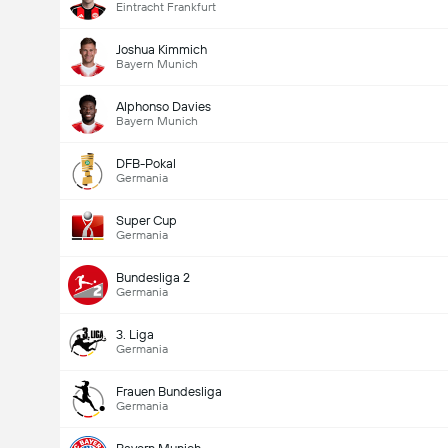
Eintracht Frankfurt
Joshua Kimmich
Bayern Munich
Alphonso Davies
Bayern Munich
DFB-Pokal
Germania
Super Cup
Germania
Bundesliga 2
Germania
3. Liga
Germania
Frauen Bundesliga
Germania