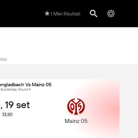
I Miei Risultati
rico
engladbach Vs Mainz 05
 Bundesliga, Round 4
, 19 set
13:30
Mainz 05