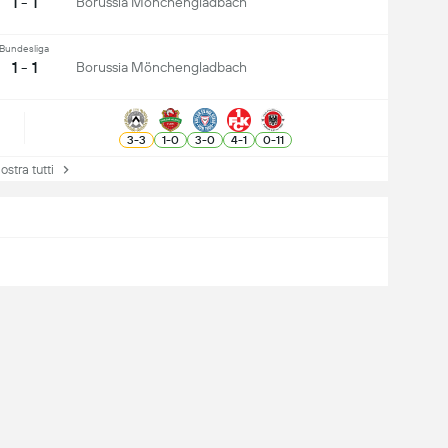
1 - 1
Borussia Mönchengladbach
Bundesliga
1 - 1
Borussia Mönchengladbach
3
-
3
1
-
0
3
-
0
4
-
1
0
-
11
tra tutti