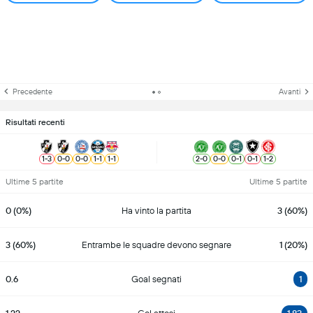
Precedente
Avanti
Risultati recenti
1
-
3
0
-
0
0
-
0
1
-
1
1
-
1
2
-
0
0
-
0
0
-
1
0
-
1
1
-
2
Ultime 5 partite
Ultime 5 partite
0 (0%)
Ha vinto la partita
3 (60%)
3 (60%)
Entrambe le squadre devono segnare
1 (20%)
0.6
Goal segnati
1