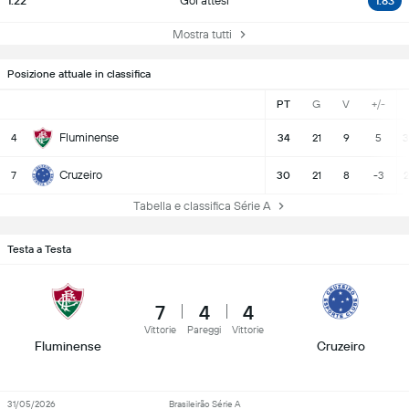
1.22
Gol attesi
1.83
Mostra tutti
Posizione attuale in classifica
PT
G
V
+/-
Fluminense
4
34
21
9
5
3
Cruzeiro
7
30
21
8
-3
2
Tabella e classifica Série A
Testa a Testa
7
4
4
Vittorie
Pareggi
Vittorie
Fluminense
Cruzeiro
31/05/2026
Brasileirão Série A