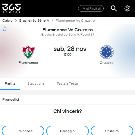
I Miei Risultati
Calcio
Brasileirão Série A
Fluminense Vs Cruzeiro
Fluminense Vs Cruzeiro
Brasile, Brasileirão Série A, Round 37
sab, 28 nov
17:00
Fluminense
Cruzeiro
Partita
Statistiche
Testa a Testa
Pronostici
Chi vincerà?
Fluminense
Pareggio
Cruzeiro