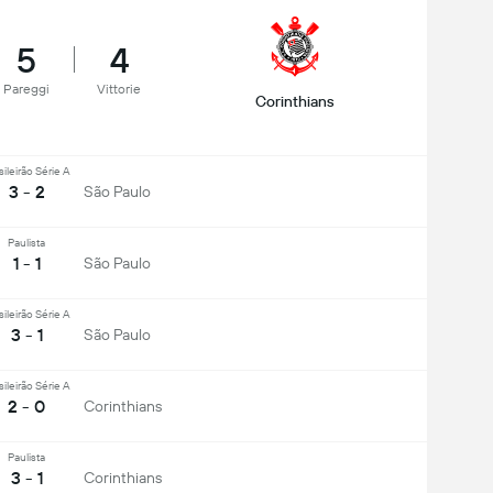
5
4
Pareggi
Vittorie
Corinthians
sileirão Série A
3 - 2
São Paulo
Paulista
1 - 1
São Paulo
sileirão Série A
3 - 1
São Paulo
sileirão Série A
2 - 0
Corinthians
Paulista
3 - 1
Corinthians