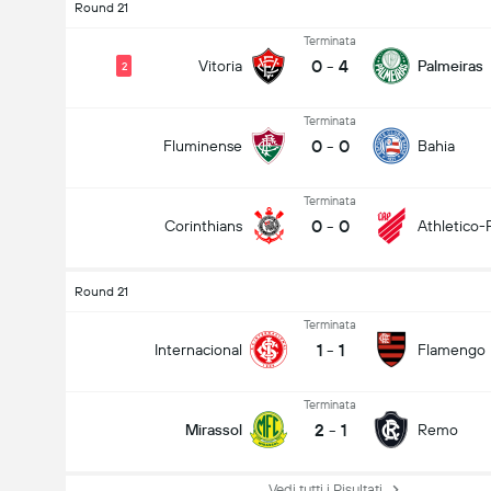
Round 21
Terminata
0
-
4
Vitoria
Palmeiras
2
Terminata
0
-
0
Fluminense
Bahia
Terminata
0
-
0
Corinthians
Athletico-
Round 21
Terminata
1
-
1
Internacional
Flamengo
Terminata
2
-
1
Mirassol
Remo
Vedi tutti i Risultati