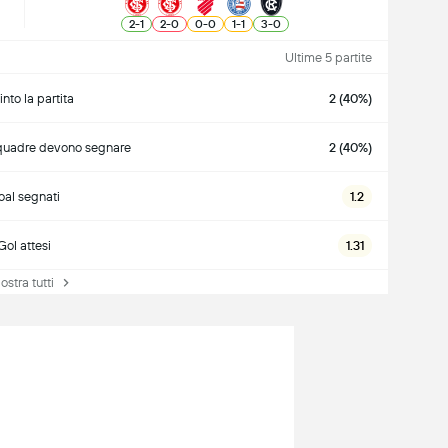
2
-
1
2
-
0
0
-
0
1
-
1
3
-
0
Ultime 5 partite
into la partita
2 (40%)
quadre devono segnare
2 (40%)
al segnati
1.2
Gol attesi
1.31
tra tutti