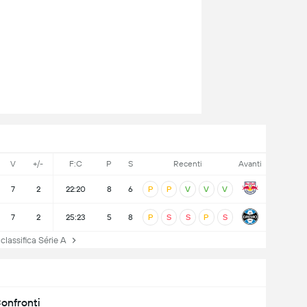
V
+/-
F:C
P
S
Recenti
Avanti
7
2
22:20
8
6
P
P
V
V
V
7
2
25:23
5
8
P
S
S
P
S
lassifica Série A
onfronti