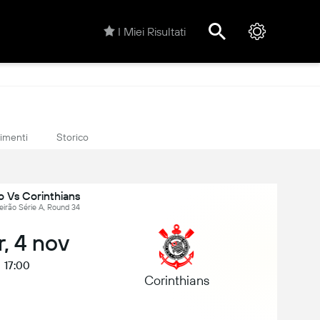
I Miei Risultati
rimenti
Storico
o Vs Corinthians
ileirão Série A, Round 34
, 4 nov
17:00
Corinthians