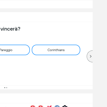
 vincerà?
Pareggio
Corinthians