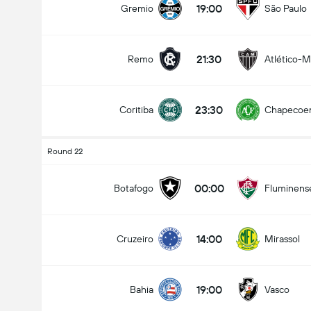
19:00
Gremio
São Paulo
21:30
Remo
Atlético-
Numero totale di goal nella partita (2.5)
23:30
Coritiba
Chapecoe
Meno di
Più di
Round 22
00:00
Botafogo
Fluminens
14:00
Cruzeiro
Mirassol
19:00
Bahia
Vasco