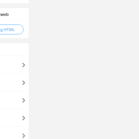
o web
ag HTML