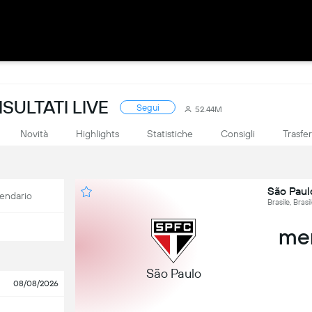
ISULTATI LIVE
Segui
52.44M
Novità
Highlights
Statistiche
Consigli
Trasfe
São Paul
endario
Brasile, Bras
mer
São Paulo
08/08/2026