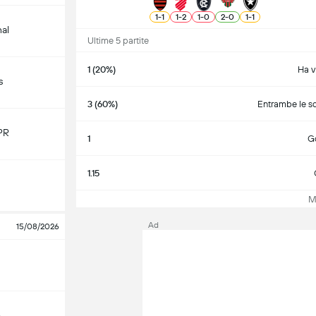
1
-
1
1
-
2
1
-
0
2
-
0
1
-
1
nal
Ultime 5 partite
1 (20%)
Ha v
s
3 (60%)
Entrambe le s
PR
1
Go
1.15
Mos
Ad
15/08/2026
o