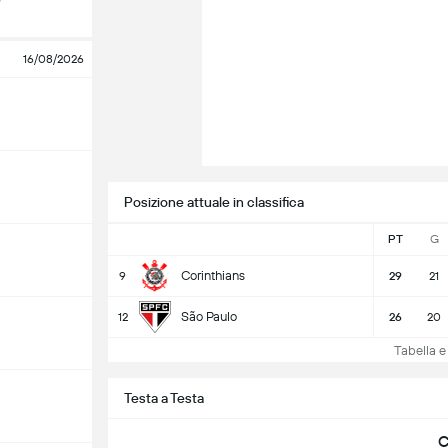
16/08/2026
Posizione attuale in classifica
PT
G
Corinthians
9
29
21
São Paulo
12
26
20
Tabella e c
Testa a Testa
C