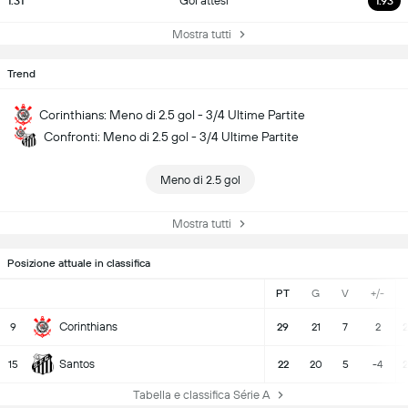
1.31
Gol attesi
1.93
Mostra tutti
Trend
Corinthians: Meno di 2.5 gol - 3/4 Ultime Partite
Confronti: Meno di 2.5 gol - 3/4 Ultime Partite
Meno di 2.5 gol
Mostra tutti
Posizione attuale in classifica
PT
G
V
+/-
Corinthians
9
29
21
7
2
2
Santos
15
22
20
5
-4
2
Tabella e classifica Série A