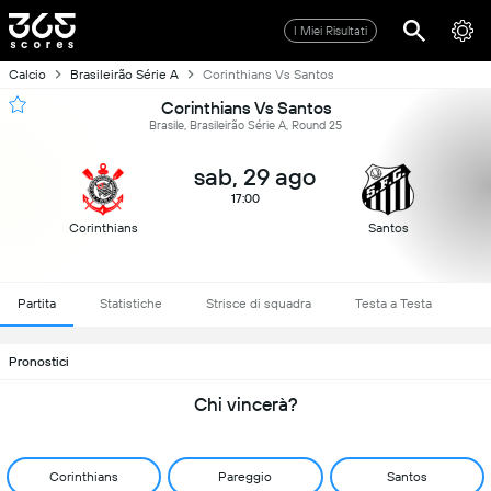
I Miei Risultati
Calcio
Brasileirão Série A
Corinthians Vs Santos
Corinthians Vs Santos
Brasile, Brasileirão Série A, Round 25
sab, 29 ago
17:00
Corinthians
Santos
Partita
Statistiche
Strisce di squadra
Testa a Testa
Pronostici
Chi vincerà?
Corinthians
Pareggio
Santos