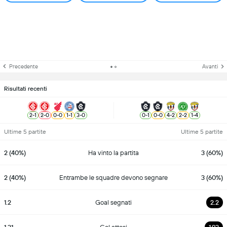
Precedente
Avanti
Risultati recenti
2
-
1
2
-
0
0
-
0
1
-
1
3
-
0
0
-
1
0
-
0
4
-
2
2
-
2
1
-
4
Ultime 5 partite
Ultime 5 partite
2 (40%)
Ha vinto la partita
3 (60%)
2 (40%)
Entrambe le squadre devono segnare
3 (60%)
1.2
Goal segnati
2.2