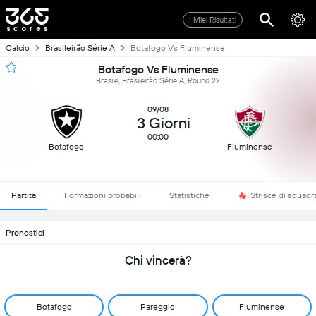
I Miei Risultati
Calcio
Brasileirão Série A
Botafogo Vs Fluminense
Botafogo Vs Fluminense
Brasile, Brasileirão Série A, Round 22
09/08
3 Giorni
00:00
Botafogo
Fluminense
Partita
Formazioni probabili
Statistiche
Strisce di squadr
Pronostici
Chi vincerà?
Botafogo
Pareggio
Fluminense