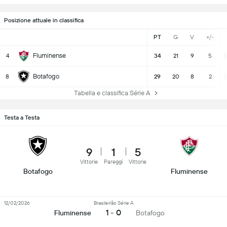
Posizione attuale in classifica
PT
G
V
+/-
Fluminense
4
34
21
9
5
3
Botafogo
8
29
20
8
2
3
Tabella e classifica Série A
Testa a Testa
9
1
5
Vittorie
Pareggi
Vittorie
Botafogo
Fluminense
12/02/2026
Brasileirão Série A
1 - 0
Fluminense
Botafogo