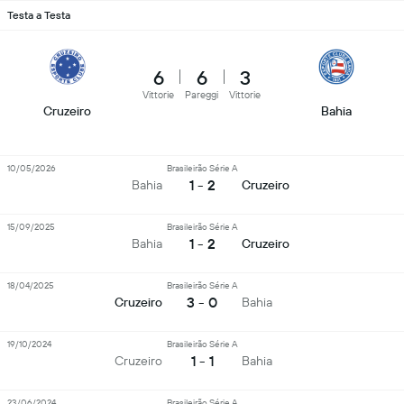
Testa a Testa
6
6
3
Vittorie
Pareggi
Vittorie
Cruzeiro
Bahia
10/05/2026
Brasileirão Série A
1 - 2
Bahia
Cruzeiro
15/09/2025
Brasileirão Série A
1 - 2
Bahia
Cruzeiro
18/04/2025
Brasileirão Série A
3 - 0
Cruzeiro
Bahia
19/10/2024
Brasileirão Série A
1 - 1
Cruzeiro
Bahia
23/06/2024
Brasileirão Série A