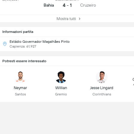
4 - 1
Bahia
Cruzeiro
Mostra tutti
Informazioni partita
Estádio Governador Magalhães Pinto
Capienza: 61,927
Potresti essere interessato
Neymar
Willian
Jesse Lingard
Santos
Gremio
Corinthians