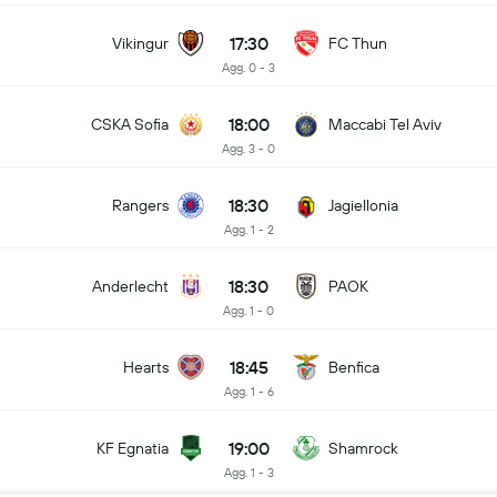
17:30
Vikingur
FC Thun
Agg. 0 - 3
18:00
CSKA Sofia
Maccabi Tel Aviv
Agg. 3 - 0
18:30
Rangers
Jagiellonia
Agg. 1 - 2
18:30
Anderlecht
PAOK
Agg. 1 - 0
18:45
Hearts
Benfica
Agg. 1 - 6
19:00
KF Egnatia
Shamrock
Agg. 1 - 3