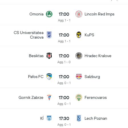
17:00
Omonia
Lincoln Red Imps
Agg. 1 - 1
CS Universitatea
17:00
KuPS
Craiova
Agg. 1 - 1
17:00
Besiktas
Hradec Kralove
Agg. 1 - 0
17:00
Pafos FC
Salzburg
Agg. 0 - 1
17:00
Gornik Zabrze
Ferencvaros
Agg. 0 - 1
17:30
KÍ
Lech Poznan
Agg. 0 - 1