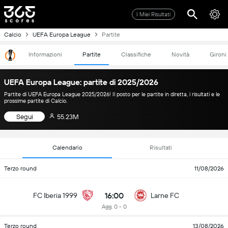
I Miei Risultati
Calcio
UEFA Europa League
Partite
Informazioni
Partite
Classifiche
Novità
Gironi
UEFA Europa League: partite di 2025/2026
Partite di UEFA Europa League 2025/2026! Il posto per le partite in diretta, i risultati e le
prossime partite di Calcio.
Segui
55.23M
Calendario
Risultati
Terzo round
11/08/2026
16:00
FC Iberia 1999
Larne FC
Agg. 0 - 0
Terzo round
13/08/2026