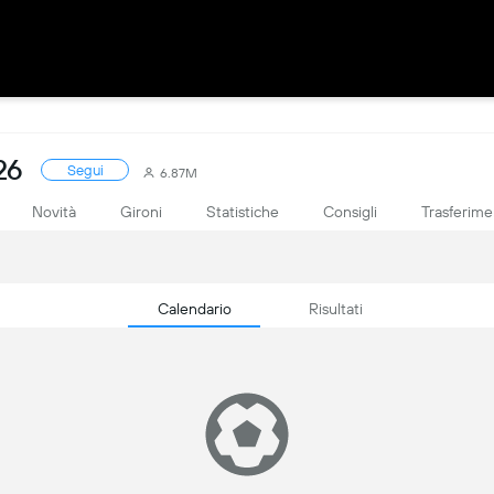
26
Segui
6.87M
Novità
Gironi
Statistiche
Consigli
Trasferime
Calendario
Risultati