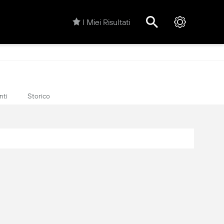
I Miei Risultati
nti
Storico