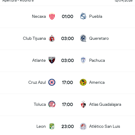
Apertura - Round 8
12/09/2026
01:00
Necaxa
Puebla
03:00
Club Tijuana
Queretaro
03:00
Atlante
Pachuca
17:00
Cruz Azul
America
17:00
Toluca
Atlas Guadalajara
23:00
Leon
Atlético San Luis