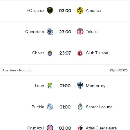
03:00
FC Juarez
America
23:00
Queretaro
Toluca
23:07
Chivas
Club Tijuana
Apertura - Round 5
23/08/2026
01:00
Leon
Monterrey
01:00
Puebla
Santos Laguna
03:00
Cruz Azul
Atlas Guadalajara