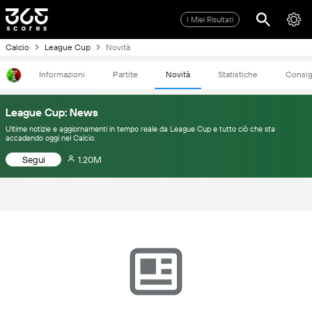
I Miei Risultati
Calcio
League Cup
Novità
Informazioni
Partite
Novità
Statistiche
Consig
League Cup: News
Ultime notizie e aggiornamenti in tempo reale da League Cup e tutto ciò che sta
accadendo oggi nel Calcio.
Segui
1.20M