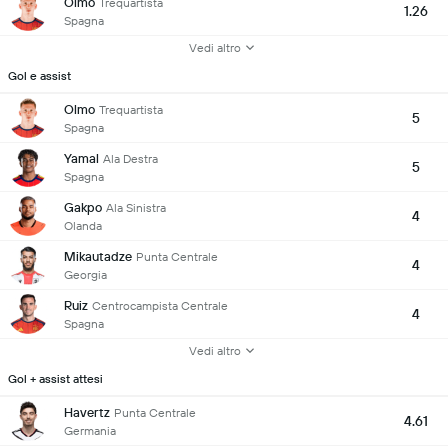
Olmo
Trequartista
1.26
Spagna
Vedi altro
Gol e assist
Olmo
Trequartista
5
Spagna
Yamal
Ala Destra
5
Spagna
Gakpo
Ala Sinistra
4
Olanda
Mikautadze
Punta Centrale
4
Georgia
Ruiz
Centrocampista Centrale
4
Spagna
Vedi altro
Gol + assist attesi
Havertz
Punta Centrale
4.61
Germania