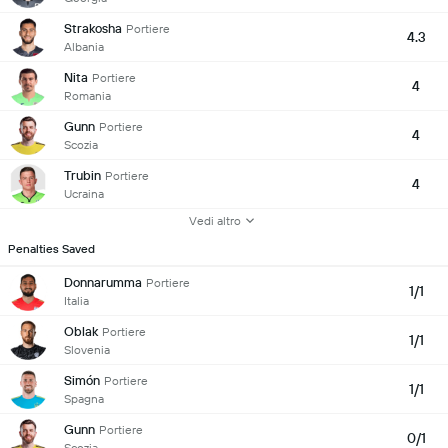
Strakosha
Portiere
4.3
Albania
Nita
Portiere
4
Romania
Gunn
Portiere
4
Scozia
Trubin
Portiere
4
Ucraina
Vedi altro
Penalties Saved
Donnarumma
Portiere
1/1
Italia
Oblak
Portiere
1/1
Slovenia
Simón
Portiere
1/1
Spagna
Gunn
Portiere
0/1
Scozia