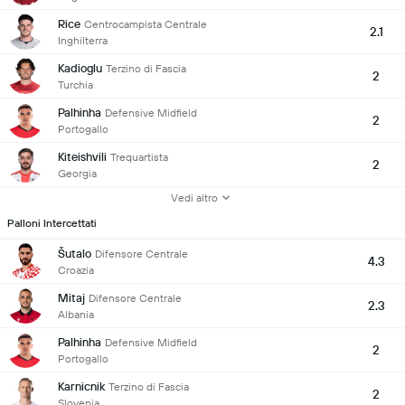
Rice
Centrocampista Centrale
2.1
Inghilterra
Kadioglu
Terzino di Fascia
2
Turchia
Palhinha
Defensive Midfield
2
Portogallo
Kiteishvili
Trequartista
2
Georgia
Vedi altro
Palloni Intercettati
Šutalo
Difensore Centrale
4.3
Croazia
Mitaj
Difensore Centrale
2.3
Albania
Palhinha
Defensive Midfield
2
Portogallo
Karnicnik
Terzino di Fascia
2
Slovenia