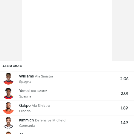
Assist attesi
Williams
Ala Sinistra
2.06
Spagna
Yamal
Ala Destra
2.01
Spagna
Gakpo
Ala Sinistra
1.89
Olanda
Kimmich
Defensive Midfield
1.49
Germania