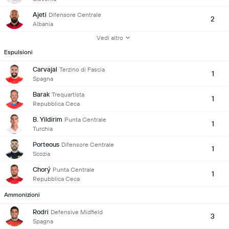
Ajeti
Difensore Centrale
2
Albania
Vedi altro
Espulsioni
Carvajal
Terzino di Fascia
1
Spagna
Barak
Trequartista
1
Repubblica Ceca
B. Yildirim
Punta Centrale
1
Turchia
Porteous
Difensore Centrale
1
Scozia
Chorý
Punta Centrale
1
Repubblica Ceca
Ammonizioni
Rodri
Defensive Midfield
3
Spagna