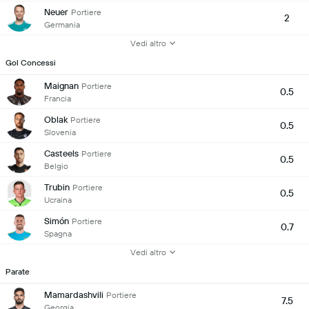
Neuer
Portiere
2
Germania
Vedi altro
Gol Concessi
Maignan
Portiere
0.5
Francia
Oblak
Portiere
0.5
Slovenia
Casteels
Portiere
0.5
Belgio
Trubin
Portiere
0.5
Ucraina
Simón
Portiere
0.7
Spagna
Vedi altro
Parate
Mamardashvili
Portiere
7.5
Georgia