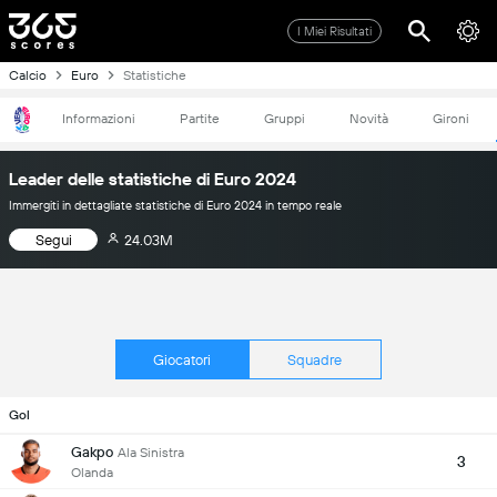
I Miei Risultati
Calcio
Euro
Statistiche
Informazioni
Partite
Gruppi
Novità
Gironi
Leader delle statistiche di Euro 2024
Immergiti in dettagliate statistiche di Euro 2024 in tempo reale
Segui
24.03M
Giocatori
Squadre
Gol
Gakpo
Ala Sinistra
3
Olanda