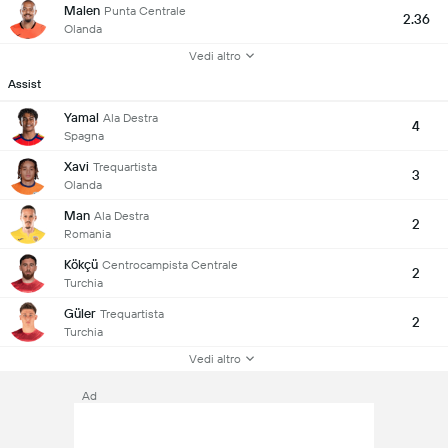
Malen
Punta Centrale
2.36
Olanda
Vedi altro
Assist
Yamal
Ala Destra
4
Spagna
Xavi
Trequartista
3
Olanda
Man
Ala Destra
2
Romania
Kökçü
Centrocampista Centrale
2
Turchia
Güler
Trequartista
2
Turchia
Vedi altro
Ad