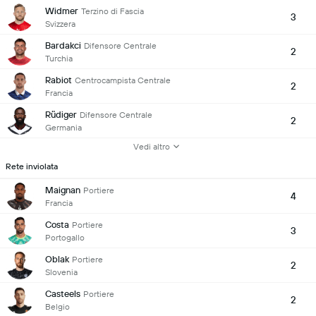
Widmer
Terzino di Fascia
3
Svizzera
Bardakci
Difensore Centrale
2
Turchia
Rabiot
Centrocampista Centrale
2
Francia
Rüdiger
Difensore Centrale
2
Germania
Vedi altro
Rete inviolata
Maignan
Portiere
4
Francia
Costa
Portiere
3
Portogallo
Oblak
Portiere
2
Slovenia
Casteels
Portiere
2
Belgio