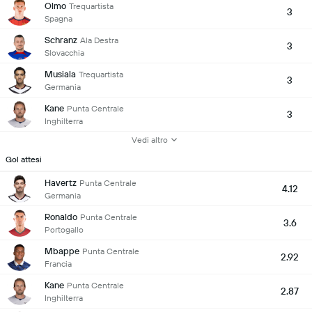
Olmo
Trequartista
3
Spagna
Schranz
Ala Destra
3
Slovacchia
Musiala
Trequartista
3
Germania
Kane
Punta Centrale
3
Inghilterra
Vedi altro
Gol attesi
Havertz
Punta Centrale
4.12
Germania
Ronaldo
Punta Centrale
3.6
Portogallo
Mbappe
Punta Centrale
2.92
Francia
Kane
Punta Centrale
2.87
Inghilterra