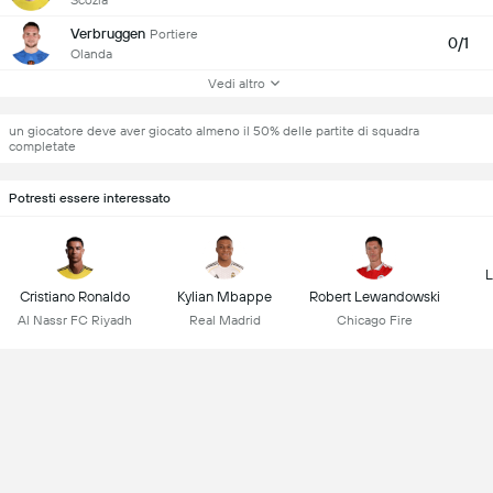
Verbruggen
Portiere
0/1
Olanda
Vedi altro
un giocatore deve aver giocato almeno il 50% delle partite di squadra
completate
Potresti essere interessato
L
Cristiano Ronaldo
Kylian Mbappe
Robert Lewandowski
Al Nassr FC Riyadh
Real Madrid
Chicago Fire