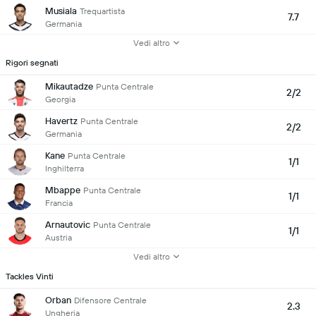
Musiala
Trequartista
7.7
Germania
Vedi altro
Rigori segnati
Mikautadze
Punta Centrale
2/2
Georgia
Havertz
Punta Centrale
2/2
Germania
Kane
Punta Centrale
1/1
Inghilterra
Mbappe
Punta Centrale
1/1
Francia
Arnautovic
Punta Centrale
1/1
Austria
Vedi altro
Tackles Vinti
Orban
Difensore Centrale
2.3
Ungheria