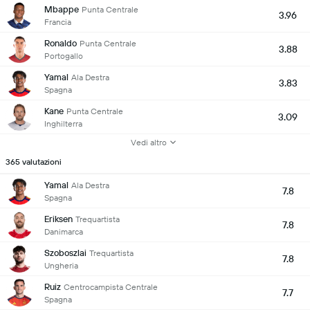
Mbappe
Punta Centrale
3.96
Francia
Ronaldo
Punta Centrale
3.88
Portogallo
Yamal
Ala Destra
3.83
Spagna
Kane
Punta Centrale
3.09
Inghilterra
Vedi altro
365 valutazioni
Yamal
Ala Destra
7.8
Spagna
Eriksen
Trequartista
7.8
Danimarca
Szoboszlai
Trequartista
7.8
Ungheria
Ruiz
Centrocampista Centrale
7.7
Spagna