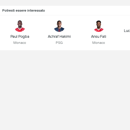
Potresti essere interessato
Luc
Paul Pogba
Achraf Hakimi
Ansu Fati
Monaco
PSG
Monaco