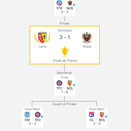
STR
NCE
0 - 2
Finale
Terminata
3 - 1
Lens
Nizza
Stade de France
Semifinali
Finita
TFC
RCL
1 - 4
Quarti di Finale
Dopo Rigori
Dopo Rigori
OM
TFC
OL
RCL
2 - 2
2 - 2