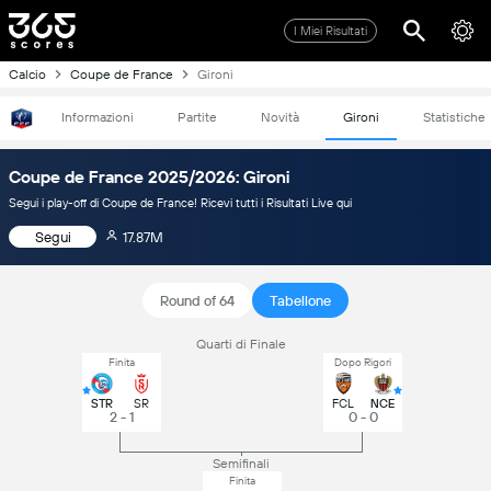
I Miei Risultati
Calcio
Coupe de France
Gironi
Informazioni
Partite
Novità
Gironi
Statistiche
Coupe de France 2025/2026: Gironi
Segui i play-off di Coupe de France! Ricevi tutti i Risultati Live qui
Segui
17.87M
Round of 64
Tabellone
Quarti di Finale
Finita
Dopo Rigori
STR
SR
FCL
NCE
2 - 1
0 - 0
Semifinali
Finita