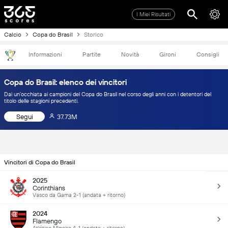
I Miei Risultati
Calcio
Copa do Brasil
Storico
Informazioni
Partite
Novità
Gironi
Consigli
Copa do Brasil: elenco dei vincitori
Dai un'occhiata ai campioni del Copa do Brasil nel corso degli anni con i detentori del
titolo delle stagioni precedenti.
Segui
37.73M
Vincitori di Copa do Brasil
2025
Corinthians
Vasco da Gama 2-1 (andata + ritorno)
2024
Flamengo