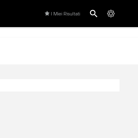
I Miei Risultati